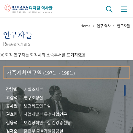
Home
연구 역사
연구자들
기관 역사
연구자들
걸어온 길
기관 변천사
역대 기관장
연구원 사람들
Researchers
※ 퇴직 연구자는 퇴직시의 소속부서를 표기하였음
연구 역사
정책과 연구
키워드로 보는 연구 역사
연구자들
가족계획연구원
(1971. ~ 1981.)
간행물 변천사
강남희
기획조사부
기록물 아카이브
고갑석
연구조정실
공세권
보건제도연구실
사진 아카이브
문서 기록물
행정박물
영상 기록물
권호연
사업개발부 특수사업연구
김응석
보건정책연구실 건강증진팀
+1
50
주년 기념
김재준
훈련부 교육개발담당실