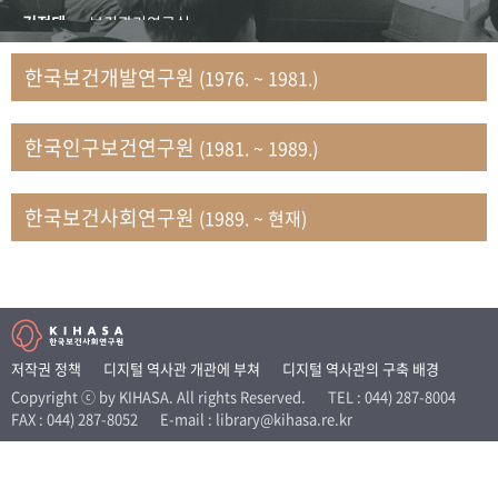
+1
성과 50선
숫자로 보는 50년
50
주년 광장
김정태
보건관리연구실
세계와 함께 한 KIHASA
김지자
연구부 사회개발담당실
한국보건개발연구원
(1976. ~ 1981.)
김태룡
조사평가부 연구과
VR 역사관
남정자
보건의료연구실 국민건강조사팀
한국인구보건연구원
(1981. ~ 1989.)
문현상
가족복지연구실 인구가족연구팀
박인화
보건정책연구실
박재빈
연구부 인구역학담당실
한국보건사회연구원
(1989. ~ 현재)
변종화
보건정책연구실 건강증진팀
서문희
복지서비스연구실
송건용
보건정책연구실
송태민
정보통계연구실 빅데이터연구센터
신희설
사업개발부 국제협력연구실
저작권 정책
디지털 역사관 개관에 부쳐
디지털 역사관의 구축 배경
이규식
의료보험연구실
Copyright ⓒ by KIHASA. All rights Reserved.
TEL : 044) 287-8004
FAX : 044) 287-8052
E-mail : library@kihasa.re.kr
이문기
훈련부
이임전
인구연구실
임종권
보건제도연구실