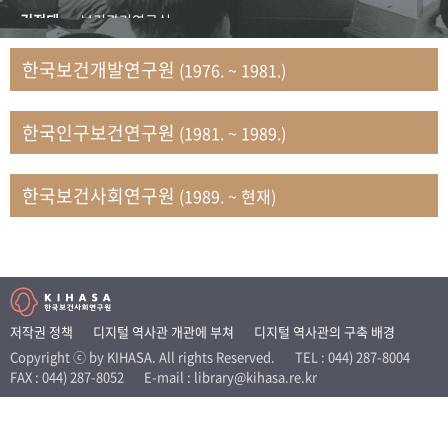
+1
성과 50선
숫자로 보는 50년
50
주년 광장
김정태
보건관리연구실
세계와 함께 한 KIHASA
김지자
연구부 사회개발담당실
한국보건개발연구원
(1976. ~ 1981.)
김태룡
조사평가부 연구과
VR 역사관
남정자
보건의료연구실 국민건강조사팀
한국인구보건연구원
(1981. ~ 1989.)
문현상
가족복지연구실 인구가족연구팀
박인화
보건정책연구실
박재빈
연구부 인구역학담당실
한국보건사회연구원
(1989. ~ 현재)
변종화
보건정책연구실 건강증진팀
서문희
복지서비스연구실
송건용
보건정책연구실
송태민
정보통계연구실 빅데이터연구센터
신희설
사업개발부 국제협력연구실
저작권 정책
디지털 역사관 개관에 부쳐
디지털 역사관의 구축 배경
이규식
의료보험연구실
Copyright ⓒ by KIHASA. All rights Reserved.
TEL : 044) 287-8004
FAX : 044) 287-8052
E-mail : library@kihasa.re.kr
이문기
훈련부
이임전
인구연구실
임종권
보건제도연구실