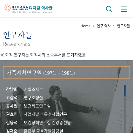
Home
연구 역사
연구자들
기관 역사
연구자들
걸어온 길
기관 변천사
역대 기관장
연구원 사람들
Researchers
※ 퇴직 연구자는 퇴직시의 소속부서를 표기하였음
연구 역사
정책과 연구
키워드로 보는 연구 역사
연구자들
가족계획연구원
(1971. ~ 1981.)
간행물 변천사
강남희
기획조사부
기록물 아카이브
고갑석
연구조정실
공세권
보건제도연구실
사진 아카이브
문서 기록물
행정박물
영상 기록물
권호연
사업개발부 특수사업연구
김응석
보건정책연구실 건강증진팀
+1
50
주년 기념
김재준
훈련부 교육개발담당실