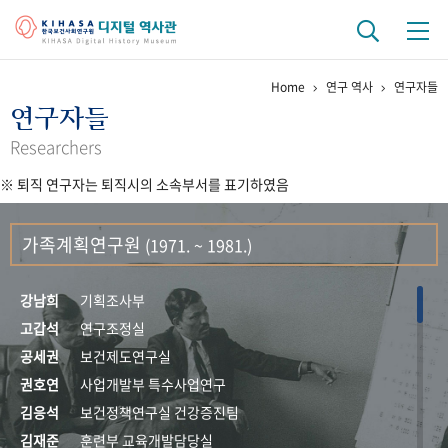
Home
연구 역사
연구자들
기관 역사
연구자들
걸어온 길
기관 변천사
역대 기관장
연구원 사람들
Researchers
※ 퇴직 연구자는 퇴직시의 소속부서를 표기하였음
연구 역사
정책과 연구
키워드로 보는 연구 역사
연구자들
가족계획연구원
(1971. ~ 1981.)
간행물 변천사
강남희
기획조사부
기록물 아카이브
고갑석
연구조정실
공세권
보건제도연구실
사진 아카이브
문서 기록물
행정박물
영상 기록물
권호연
사업개발부 특수사업연구
김응석
보건정책연구실 건강증진팀
+1
50
주년 기념
김재준
훈련부 교육개발담당실