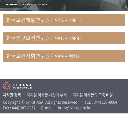
+1
성과 50선
숫자로 보는 50년
50
주년 광장
김정태
보건관리연구실
세계와 함께 한 KIHASA
김지자
연구부 사회개발담당실
한국보건개발연구원
(1976. ~ 1981.)
김태룡
조사평가부 연구과
VR 역사관
남정자
보건의료연구실 국민건강조사팀
한국인구보건연구원
(1981. ~ 1989.)
문현상
가족복지연구실 인구가족연구팀
박인화
보건정책연구실
박재빈
연구부 인구역학담당실
한국보건사회연구원
(1989. ~ 현재)
변종화
보건정책연구실 건강증진팀
서문희
복지서비스연구실
송건용
보건정책연구실
송태민
정보통계연구실 빅데이터연구센터
신희설
사업개발부 국제협력연구실
저작권 정책
디지털 역사관 개관에 부쳐
디지털 역사관의 구축 배경
이규식
의료보험연구실
Copyright ⓒ by KIHASA. All rights Reserved.
TEL : 044) 287-8004
FAX : 044) 287-8052
E-mail : library@kihasa.re.kr
이문기
훈련부
이임전
인구연구실
임종권
보건제도연구실