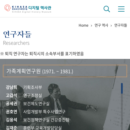
Home
연구 역사
연구자들
기관 역사
연구자들
걸어온 길
기관 변천사
역대 기관장
연구원 사람들
Researchers
※ 퇴직 연구자는 퇴직시의 소속부서를 표기하였음
연구 역사
정책과 연구
키워드로 보는 연구 역사
연구자들
가족계획연구원
(1971. ~ 1981.)
간행물 변천사
강남희
기획조사부
기록물 아카이브
고갑석
연구조정실
공세권
보건제도연구실
사진 아카이브
문서 기록물
행정박물
영상 기록물
권호연
사업개발부 특수사업연구
김응석
보건정책연구실 건강증진팀
+1
50
주년 기념
김재준
훈련부 교육개발담당실