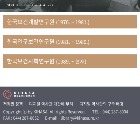
+1
성과 50선
숫자로 보는 50년
50
주년 광장
김정태
보건관리연구실
세계와 함께 한 KIHASA
김지자
연구부 사회개발담당실
한국보건개발연구원
(1976. ~ 1981.)
김태룡
조사평가부 연구과
VR 역사관
남정자
보건의료연구실 국민건강조사팀
한국인구보건연구원
(1981. ~ 1989.)
문현상
가족복지연구실 인구가족연구팀
박인화
보건정책연구실
박재빈
연구부 인구역학담당실
한국보건사회연구원
(1989. ~ 현재)
변종화
보건정책연구실 건강증진팀
서문희
복지서비스연구실
송건용
보건정책연구실
송태민
정보통계연구실 빅데이터연구센터
신희설
사업개발부 국제협력연구실
저작권 정책
디지털 역사관 개관에 부쳐
디지털 역사관의 구축 배경
이규식
의료보험연구실
Copyright ⓒ by KIHASA. All rights Reserved.
TEL : 044) 287-8004
FAX : 044) 287-8052
E-mail : library@kihasa.re.kr
이문기
훈련부
이임전
인구연구실
임종권
보건제도연구실