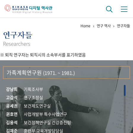
Home
연구 역사
연구자들
기관 역사
연구자들
걸어온 길
기관 변천사
역대 기관장
연구원 사람들
Researchers
※ 퇴직 연구자는 퇴직시의 소속부서를 표기하였음
연구 역사
정책과 연구
키워드로 보는 연구 역사
연구자들
가족계획연구원
(1971. ~ 1981.)
간행물 변천사
강남희
기획조사부
기록물 아카이브
고갑석
연구조정실
공세권
보건제도연구실
사진 아카이브
문서 기록물
행정박물
영상 기록물
권호연
사업개발부 특수사업연구
김응석
보건정책연구실 건강증진팀
+1
50
주년 기념
김재준
훈련부 교육개발담당실