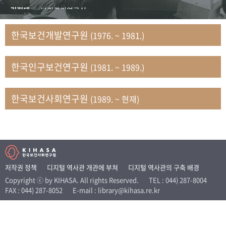
+1
성과 50선
숫자로 보는 50년
50
주년 광장
김정태
보건관리연구실
세계와 함께 한 KIHASA
김지자
연구부 사회개발담당실
한국보건개발연구원
(1976. ~ 1981.)
김태룡
조사평가부 연구과
VR 역사관
남정자
보건의료연구실 국민건강조사팀
한국인구보건연구원
(1981. ~ 1989.)
문현상
가족복지연구실 인구가족연구팀
박인화
보건정책연구실
박재빈
연구부 인구역학담당실
한국보건사회연구원
(1989. ~ 현재)
변종화
보건정책연구실 건강증진팀
서문희
복지서비스연구실
송건용
보건정책연구실
송태민
정보통계연구실 빅데이터연구센터
신희설
사업개발부 국제협력연구실
저작권 정책
디지털 역사관 개관에 부쳐
디지털 역사관의 구축 배경
이규식
의료보험연구실
Copyright ⓒ by KIHASA. All rights Reserved.
TEL : 044) 287-8004
FAX : 044) 287-8052
E-mail : library@kihasa.re.kr
이문기
훈련부
이임전
인구연구실
임종권
보건제도연구실