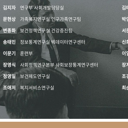
김지자
연구부 사회개발담당실
김
문현상
가족복지연구실 인구가족연구팀
박
변종화
보건정책연구실 건강증진팀
서
송태민
정보통계연구실 빅데이터연구센터
신
이문기
훈련부
이
장영식
사회정책연구본부 사회보장통계연구센터
장
정영일
보건제도연구실
조
조애저
복지서비스연구실
최