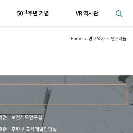
+1
50
주년 기념
VR 역사관
성과 50선
Home
연구 역사
연구자들
숫자로 보는 50년
+1
50
주년 광장
세계와 함께 한 KIHASA
세권
보건제도연구실
재준
훈련부 교육개발담당실