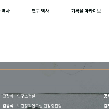
 역사
연구 역사
기록물 아카이브
온 길
정책과 연구
사진 아카이브
 변천사
키워드로 보는 연구 역사
문서 기록물
 기관장
연구자들
행정박물
 사람들
간행물 변천사
영상 기록물
고갑석
연구조정실
공
김응석
보건정책연구실 건강증진팀
김