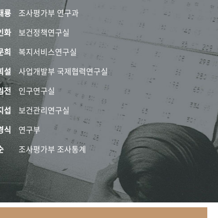
태룡
조사평가부 연구과
인화
보건정책연구실
문희
복지서비스연구실
희설
사업개발부 국제협력연구실
임전
인구연구실
지섭
보건관리연구실
경식
연구부
순
조사평가부 조사통계