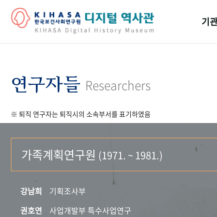
기관
걸어
기관
연구자들
Researchers
역대
※ 퇴직 연구자는 퇴직시의 소속부서를 표기하였음
연구원
가족계획연구원
(1971. ~ 1981.)
강남희
기획조사부
권호연
사업개발부 특수사업연구