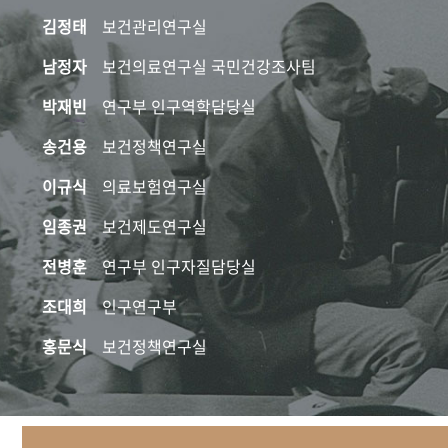
김정태
보건관리연구실
남정자
보건의료연구실 국민건강조사팀
박재빈
연구부 인구역학담당실
송건용
보건정책연구실
이규식
의료보험연구실
임종권
보건제도연구실
전병훈
연구부 인구자질담당실
조대희
인구연구부
홍문식
보건정책연구실