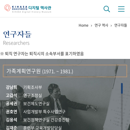
Home
연구 역사
연구자들
기관 역사
연구자들
걸어온 길
기관 변천사
역대 기관장
연구원 사람들
Researchers
※ 퇴직 연구자는 퇴직시의 소속부서를 표기하였음
연구 역사
정책과 연구
키워드로 보는 연구 역사
연구자들
가족계획연구원
(1971. ~ 1981.)
간행물 변천사
강남희
기획조사부
기록물 아카이브
고갑석
연구조정실
공세권
보건제도연구실
사진 아카이브
문서 기록물
행정박물
영상 기록물
권호연
사업개발부 특수사업연구
김응석
보건정책연구실 건강증진팀
+1
50
주년 기념
김재준
훈련부 교육개발담당실