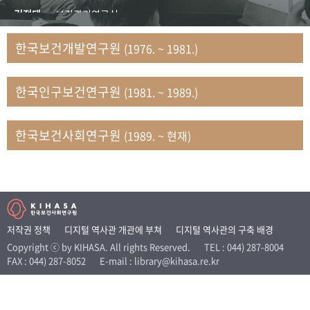
+1
성과 50선
숫자로 보는 50년
50
주년 광장
김정태
보건관리연구실
세계와 함께 한 KIHASA
김지자
연구부 사회개발담당실
한국보건개발연구원
(1976. ~ 1981.)
김태룡
조사평가부 연구과
VR 역사관
남정자
보건의료연구실 국민건강조사팀
한국인구보건연구원
(1981. ~ 1989.)
문현상
가족복지연구실 인구가족연구팀
박인화
보건정책연구실
박재빈
연구부 인구역학담당실
한국보건사회연구원
(1989. ~ 현재)
변종화
보건정책연구실 건강증진팀
서문희
복지서비스연구실
송건용
보건정책연구실
송태민
정보통계연구실 빅데이터연구센터
신희설
사업개발부 국제협력연구실
저작권 정책
디지털 역사관 개관에 부쳐
디지털 역사관의 구축 배경
이규식
의료보험연구실
Copyright ⓒ by KIHASA. All rights Reserved.
TEL : 044) 287-8004
FAX : 044) 287-8052
E-mail : library@kihasa.re.kr
이문기
훈련부
이임전
인구연구실
임종권
보건제도연구실