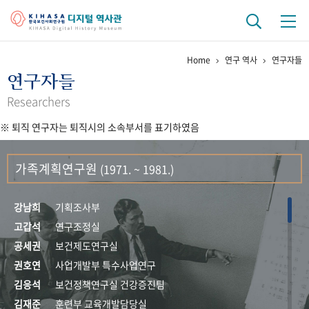
Home
연구 역사
연구자들
기관 역사
연구자들
걸어온 길
기관 변천사
역대 기관장
연구원 사람들
Researchers
※ 퇴직 연구자는 퇴직시의 소속부서를 표기하였음
연구 역사
정책과 연구
키워드로 보는 연구 역사
연구자들
가족계획연구원
(1971. ~ 1981.)
간행물 변천사
강남희
기획조사부
기록물 아카이브
고갑석
연구조정실
공세권
보건제도연구실
사진 아카이브
문서 기록물
행정박물
영상 기록물
권호연
사업개발부 특수사업연구
김응석
보건정책연구실 건강증진팀
+1
50
주년 기념
김재준
훈련부 교육개발담당실