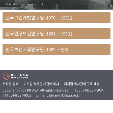
+1
성과 50선
숫자로 보는 50년
50
주년 광장
김정태
보건관리연구실
세계와 함께 한 KIHASA
김지자
연구부 사회개발담당실
한국보건개발연구원
(1976. ~ 1981.)
김태룡
조사평가부 연구과
VR 역사관
남정자
보건의료연구실 국민건강조사팀
한국인구보건연구원
(1981. ~ 1989.)
문현상
가족복지연구실 인구가족연구팀
박인화
보건정책연구실
박재빈
연구부 인구역학담당실
한국보건사회연구원
(1989. ~ 현재)
변종화
보건정책연구실 건강증진팀
서문희
복지서비스연구실
송건용
보건정책연구실
송태민
정보통계연구실 빅데이터연구센터
신희설
사업개발부 국제협력연구실
저작권 정책
디지털 역사관 개관에 부쳐
디지털 역사관의 구축 배경
이규식
의료보험연구실
Copyright ⓒ by KIHASA. All rights Reserved.
TEL : 044) 287-8004
FAX : 044) 287-8052
E-mail : library@kihasa.re.kr
이문기
훈련부
이임전
인구연구실
임종권
보건제도연구실