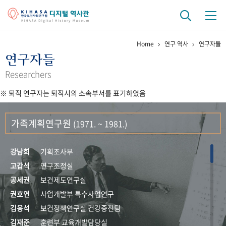
Home
연구 역사
연구자들
기관 역사
연구자들
걸어온 길
기관 변천사
역대 기관장
연구원 사람들
Researchers
※ 퇴직 연구자는 퇴직시의 소속부서를 표기하였음
연구 역사
정책과 연구
키워드로 보는 연구 역사
연구자들
가족계획연구원
(1971. ~ 1981.)
간행물 변천사
강남희
기획조사부
기록물 아카이브
고갑석
연구조정실
공세권
보건제도연구실
사진 아카이브
문서 기록물
행정박물
영상 기록물
권호연
사업개발부 특수사업연구
김응석
보건정책연구실 건강증진팀
+1
50
주년 기념
김재준
훈련부 교육개발담당실