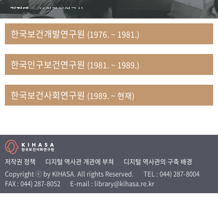
+1
성과 50선
숫자로 보는 50년
50
주년 광장
김정태
보건관리연구실
세계와 함께 한 KIHASA
김지자
연구부 사회개발담당실
한국보건개발연구원
(1976. ~ 1981.)
김태룡
조사평가부 연구과
VR 역사관
남정자
보건의료연구실 국민건강조사팀
한국인구보건연구원
(1981. ~ 1989.)
문현상
가족복지연구실 인구가족연구팀
박인화
보건정책연구실
박재빈
연구부 인구역학담당실
한국보건사회연구원
(1989. ~ 현재)
변종화
보건정책연구실 건강증진팀
서문희
복지서비스연구실
송건용
보건정책연구실
송태민
정보통계연구실 빅데이터연구센터
신희설
사업개발부 국제협력연구실
저작권 정책
디지털 역사관 개관에 부쳐
디지털 역사관의 구축 배경
이규식
의료보험연구실
Copyright ⓒ by KIHASA. All rights Reserved.
TEL : 044) 287-8004
FAX : 044) 287-8052
E-mail : library@kihasa.re.kr
이문기
훈련부
이임전
인구연구실
임종권
보건제도연구실