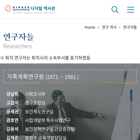
Home
연구 역사
연구자들
기관 역사
연구자들
걸어온 길
기관 변천사
역대 기관장
연구원 사람들
Researchers
※ 퇴직 연구자는 퇴직시의 소속부서를 표기하였음
연구 역사
정책과 연구
키워드로 보는 연구 역사
연구자들
가족계획연구원
(1971. ~ 1981.)
간행물 변천사
강남희
기획조사부
기록물 아카이브
고갑석
연구조정실
공세권
보건제도연구실
사진 아카이브
문서 기록물
행정박물
영상 기록물
권호연
사업개발부 특수사업연구
김응석
보건정책연구실 건강증진팀
+1
50
주년 기념
김재준
훈련부 교육개발담당실