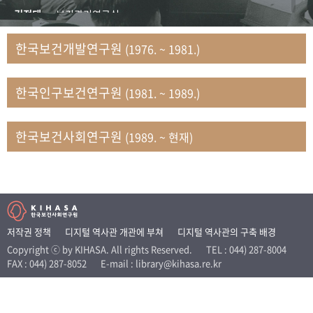
+1
성과 50선
숫자로 보는 50년
50
주년 광장
김정태
보건관리연구실
세계와 함께 한 KIHASA
김지자
연구부 사회개발담당실
한국보건개발연구원
(1976. ~ 1981.)
김태룡
조사평가부 연구과
VR 역사관
남정자
보건의료연구실 국민건강조사팀
한국인구보건연구원
(1981. ~ 1989.)
문현상
가족복지연구실 인구가족연구팀
박인화
보건정책연구실
박재빈
연구부 인구역학담당실
한국보건사회연구원
(1989. ~ 현재)
변종화
보건정책연구실 건강증진팀
서문희
복지서비스연구실
송건용
보건정책연구실
송태민
정보통계연구실 빅데이터연구센터
신희설
사업개발부 국제협력연구실
저작권 정책
디지털 역사관 개관에 부쳐
디지털 역사관의 구축 배경
이규식
의료보험연구실
Copyright ⓒ by KIHASA. All rights Reserved.
TEL : 044) 287-8004
FAX : 044) 287-8052
E-mail : library@kihasa.re.kr
이문기
훈련부
이임전
인구연구실
임종권
보건제도연구실