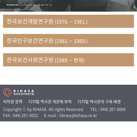
+1
성과 50선
숫자로 보는 50년
50
주년 광장
김정태
보건관리연구실
세계와 함께 한 KIHASA
김지자
연구부 사회개발담당실
한국보건개발연구원
(1976. ~ 1981.)
김태룡
조사평가부 연구과
VR 역사관
남정자
보건의료연구실 국민건강조사팀
한국인구보건연구원
(1981. ~ 1989.)
문현상
가족복지연구실 인구가족연구팀
박인화
보건정책연구실
박재빈
연구부 인구역학담당실
한국보건사회연구원
(1989. ~ 현재)
변종화
보건정책연구실 건강증진팀
서문희
복지서비스연구실
송건용
보건정책연구실
송태민
정보통계연구실 빅데이터연구센터
신희설
사업개발부 국제협력연구실
저작권 정책
디지털 역사관 개관에 부쳐
디지털 역사관의 구축 배경
이규식
의료보험연구실
Copyright ⓒ by KIHASA. All rights Reserved.
TEL : 044) 287-8004
FAX : 044) 287-8052
E-mail : library@kihasa.re.kr
이문기
훈련부
이임전
인구연구실
임종권
보건제도연구실