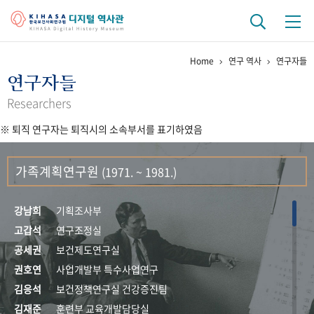
Home
연구 역사
연구자들
기관 역사
연구자들
걸어온 길
기관 변천사
역대 기관장
연구원 사람들
Researchers
※ 퇴직 연구자는 퇴직시의 소속부서를 표기하였음
연구 역사
정책과 연구
키워드로 보는 연구 역사
연구자들
가족계획연구원
(1971. ~ 1981.)
간행물 변천사
강남희
기획조사부
기록물 아카이브
고갑석
연구조정실
공세권
보건제도연구실
사진 아카이브
문서 기록물
행정박물
영상 기록물
권호연
사업개발부 특수사업연구
김응석
보건정책연구실 건강증진팀
+1
50
주년 기념
김재준
훈련부 교육개발담당실