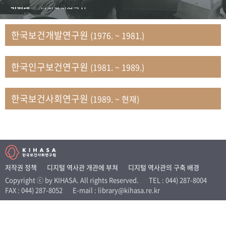
+1
성과 50선
숫자로 보는 50년
50
주년 광장
김정태
보건관리연구실
세계와 함께 한 KIHASA
김지자
연구부 사회개발담당실
한국보건개발연구원
(1976. ~ 1981.)
김태룡
조사평가부 연구과
VR 역사관
남정자
보건의료연구실 국민건강조사팀
한국인구보건연구원
(1981. ~ 1989.)
문현상
가족복지연구실 인구가족연구팀
박인화
보건정책연구실
박재빈
연구부 인구역학담당실
한국보건사회연구원
(1989. ~ 현재)
변종화
보건정책연구실 건강증진팀
서문희
복지서비스연구실
송건용
보건정책연구실
송태민
정보통계연구실 빅데이터연구센터
신희설
사업개발부 국제협력연구실
저작권 정책
디지털 역사관 개관에 부쳐
디지털 역사관의 구축 배경
이규식
의료보험연구실
Copyright ⓒ by KIHASA. All rights Reserved.
TEL : 044) 287-8004
FAX : 044) 287-8052
E-mail : library@kihasa.re.kr
이문기
훈련부
이임전
인구연구실
임종권
보건제도연구실