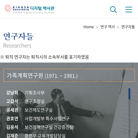
Home
연구 역사
연구자들
기관 역사
연구자들
걸어온 길
기관 변천사
역대 기관장
연구원 사람들
Researchers
※ 퇴직 연구자는 퇴직시의 소속부서를 표기하였음
연구 역사
정책과 연구
키워드로 보는 연구 역사
연구자들
가족계획연구원
(1971. ~ 1981.)
간행물 변천사
강남희
기획조사부
기록물 아카이브
고갑석
연구조정실
공세권
보건제도연구실
사진 아카이브
문서 기록물
행정박물
영상 기록물
권호연
사업개발부 특수사업연구
김응석
보건정책연구실 건강증진팀
+1
50
주년 기념
김재준
훈련부 교육개발담당실