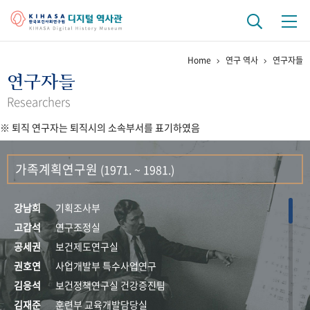
Home
연구 역사
연구자들
기관 역사
연구자들
걸어온 길
기관 변천사
역대 기관장
연구원 사람들
Researchers
※ 퇴직 연구자는 퇴직시의 소속부서를 표기하였음
연구 역사
정책과 연구
키워드로 보는 연구 역사
연구자들
가족계획연구원
(1971. ~ 1981.)
간행물 변천사
강남희
기획조사부
기록물 아카이브
고갑석
연구조정실
공세권
보건제도연구실
사진 아카이브
문서 기록물
행정박물
영상 기록물
권호연
사업개발부 특수사업연구
김응석
보건정책연구실 건강증진팀
+1
50
주년 기념
김재준
훈련부 교육개발담당실