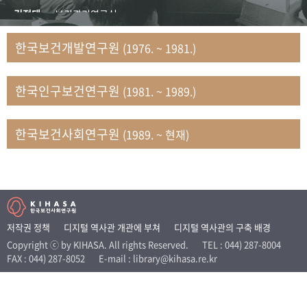
+1
성과 50선
숫자로 보는 50년
50
주년 광장
김정태
보건관리연구실
세계와 함께 한 KIHASA
김지자
연구부 사회개발담당실
한국보건개발연구원
(1976. ~ 1981.)
김태룡
조사평가부 연구과
VR 역사관
남정자
보건의료연구실 국민건강조사팀
한국인구보건연구원
(1981. ~ 1989.)
문현상
가족복지연구실 인구가족연구팀
박인화
보건정책연구실
박재빈
연구부 인구역학담당실
한국보건사회연구원
(1989. ~ 현재)
변종화
보건정책연구실 건강증진팀
서문희
복지서비스연구실
송건용
보건정책연구실
송태민
정보통계연구실 빅데이터연구센터
신희설
사업개발부 국제협력연구실
저작권 정책
디지털 역사관 개관에 부쳐
디지털 역사관의 구축 배경
이규식
의료보험연구실
Copyright ⓒ by KIHASA. All rights Reserved.
TEL : 044) 287-8004
FAX : 044) 287-8052
E-mail : library@kihasa.re.kr
이문기
훈련부
이임전
인구연구실
임종권
보건제도연구실