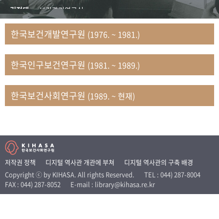
+1
성과 50선
숫자로 보는 50년
50
주년 광장
김정태
보건관리연구실
세계와 함께 한 KIHASA
김지자
연구부 사회개발담당실
한국보건개발연구원
(1976. ~ 1981.)
김태룡
조사평가부 연구과
VR 역사관
남정자
보건의료연구실 국민건강조사팀
한국인구보건연구원
(1981. ~ 1989.)
문현상
가족복지연구실 인구가족연구팀
박인화
보건정책연구실
박재빈
연구부 인구역학담당실
한국보건사회연구원
(1989. ~ 현재)
변종화
보건정책연구실 건강증진팀
서문희
복지서비스연구실
송건용
보건정책연구실
송태민
정보통계연구실 빅데이터연구센터
신희설
사업개발부 국제협력연구실
저작권 정책
디지털 역사관 개관에 부쳐
디지털 역사관의 구축 배경
이규식
의료보험연구실
Copyright ⓒ by KIHASA. All rights Reserved.
TEL : 044) 287-8004
FAX : 044) 287-8052
E-mail : library@kihasa.re.kr
이문기
훈련부
이임전
인구연구실
임종권
보건제도연구실