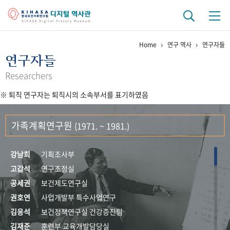
Home
연구 역사
연구자들
기관 역사
연구자들
걸어온 길
기관 변천사
역대 기관장
연구원 사람들
Researchers
※ 퇴직 연구자는 퇴직시의 소속부서를 표기하였음
연구 역사
정책과 연구
키워드로 보는 연구 역사
연구자들
가족계획연구원
(1971. ~ 1981.)
간행물 변천사
강남희
기획조사부
기록물 아카이브
고갑석
연구조정실
공세권
보건제도연구실
사진 아카이브
문서 기록물
행정박물
영상 기록물
권호연
사업개발부 특수사업연구
김응석
보건정책연구실 건강증진팀
+1
50
주년 기념
김재준
훈련부 교육개발담당실