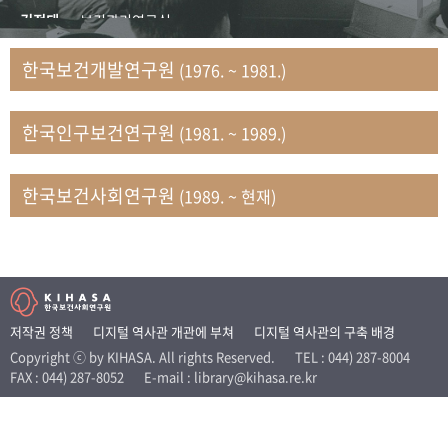
+1
성과 50선
숫자로 보는 50년
50
주년 광장
김정태
보건관리연구실
세계와 함께 한 KIHASA
김지자
연구부 사회개발담당실
한국보건개발연구원
(1976. ~ 1981.)
김태룡
조사평가부 연구과
VR 역사관
남정자
보건의료연구실 국민건강조사팀
한국인구보건연구원
(1981. ~ 1989.)
문현상
가족복지연구실 인구가족연구팀
박인화
보건정책연구실
박재빈
연구부 인구역학담당실
한국보건사회연구원
(1989. ~ 현재)
변종화
보건정책연구실 건강증진팀
서문희
복지서비스연구실
송건용
보건정책연구실
송태민
정보통계연구실 빅데이터연구센터
신희설
사업개발부 국제협력연구실
저작권 정책
디지털 역사관 개관에 부쳐
디지털 역사관의 구축 배경
이규식
의료보험연구실
Copyright ⓒ by KIHASA. All rights Reserved.
TEL : 044) 287-8004
FAX : 044) 287-8052
E-mail : library@kihasa.re.kr
이문기
훈련부
이임전
인구연구실
임종권
보건제도연구실