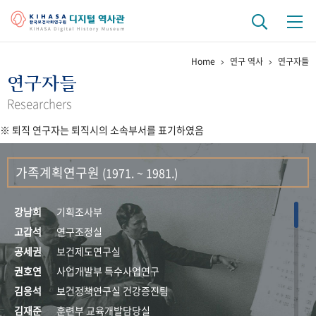
Home
연구 역사
연구자들
기관 역사
연구자들
걸어온 길
기관 변천사
역대 기관장
연구원 사람들
Researchers
※ 퇴직 연구자는 퇴직시의 소속부서를 표기하였음
연구 역사
정책과 연구
키워드로 보는 연구 역사
연구자들
가족계획연구원
(1971. ~ 1981.)
간행물 변천사
강남희
기획조사부
기록물 아카이브
고갑석
연구조정실
공세권
보건제도연구실
사진 아카이브
문서 기록물
행정박물
영상 기록물
권호연
사업개발부 특수사업연구
김응석
보건정책연구실 건강증진팀
+1
50
주년 기념
김재준
훈련부 교육개발담당실