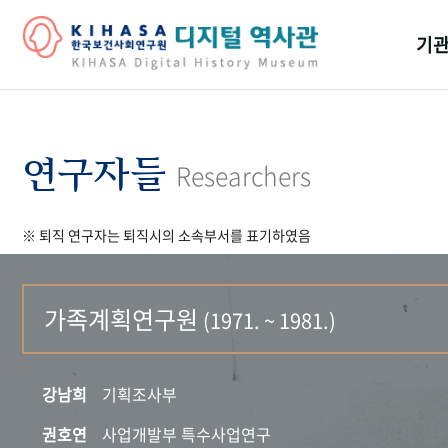
기관
걸어
기관
연구자들
Researchers
역대
※ 퇴직 연구자는 퇴직시의 소속부서를 표기하였음
연구원
가족계획연구원
(1971. ~ 1981.)
강남희
기획조사부
권호연
사업개발부 특수사업연구