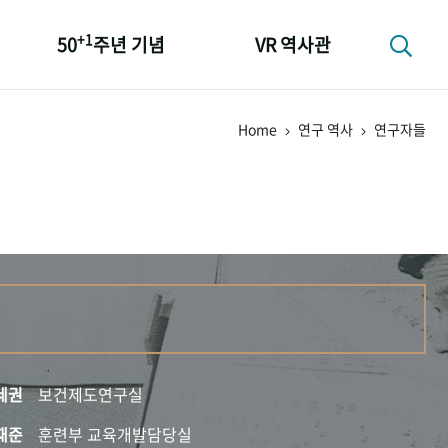
+1
50
주년 기념
VR 역사관
성과 50선
Home
연구 역사
연구자들
숫자로 보는 50년
+1
50
주년 광장
세계와 함께 한 KIHASA
세권
보건제도연구실
재준
훈련부 교육개발담당실