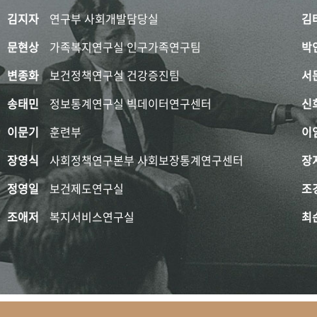
김지자
연구부 사회개발담당실
김
문현상
가족복지연구실 인구가족연구팀
박
변종화
보건정책연구실 건강증진팀
서
송태민
정보통계연구실 빅데이터연구센터
신
이문기
훈련부
이
장영식
사회정책연구본부 사회보장통계연구센터
장
정영일
보건제도연구실
조
조애저
복지서비스연구실
최