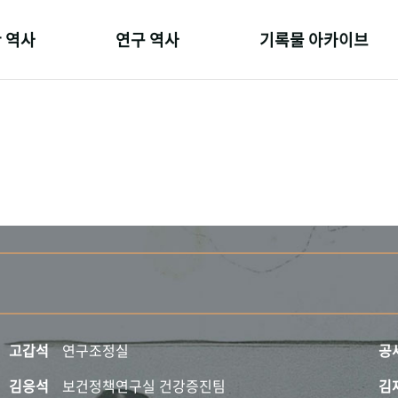
 역사
연구 역사
기록물 아카이브
온 길
정책과 연구
사진 아카이브
 변천사
키워드로 보는 연구 역사
문서 기록물
 기관장
연구자들
행정박물
 사람들
간행물 변천사
영상 기록물
고갑석
연구조정실
공
김응석
보건정책연구실 건강증진팀
김