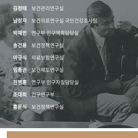
김정태
보건관리연구실
남정자
보건의료연구실 국민건강조사팀
박재빈
연구부 인구역학담당실
송건용
보건정책연구실
이규식
의료보험연구실
임종권
보건제도연구실
전병훈
연구부 인구자질담당실
조대희
인구연구부
홍문식
보건정책연구실