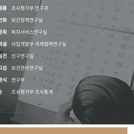
태룡
조사평가부 연구과
인화
보건정책연구실
문희
복지서비스연구실
희설
사업개발부 국제협력연구실
임전
인구연구실
지섭
보건관리연구실
경식
연구부
순
조사평가부 조사통계