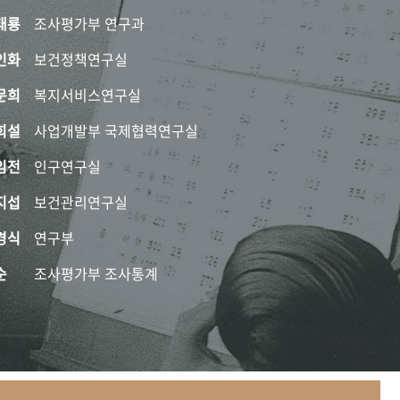
태룡
조사평가부 연구과
인화
보건정책연구실
문희
복지서비스연구실
희설
사업개발부 국제협력연구실
임전
인구연구실
지섭
보건관리연구실
경식
연구부
순
조사평가부 조사통계