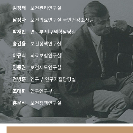
김정태
보건관리연구실
남정자
보건의료연구실 국민건강조사팀
박재빈
연구부 인구역학담당실
송건용
보건정책연구실
이규식
의료보험연구실
임종권
보건제도연구실
전병훈
연구부 인구자질담당실
조대희
인구연구부
홍문식
보건정책연구실