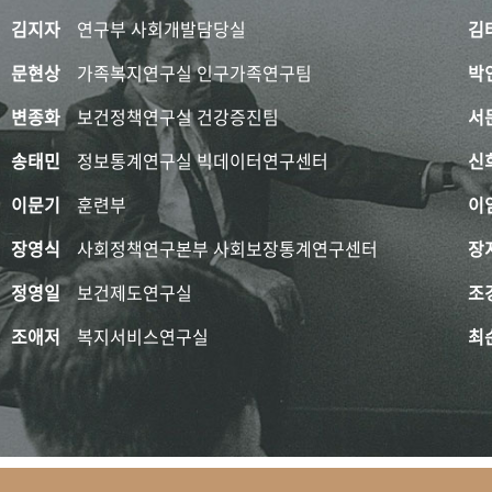
김지자
연구부 사회개발담당실
김
문현상
가족복지연구실 인구가족연구팀
박
변종화
보건정책연구실 건강증진팀
서
송태민
정보통계연구실 빅데이터연구센터
신
이문기
훈련부
이
장영식
사회정책연구본부 사회보장통계연구센터
장
정영일
보건제도연구실
조
조애저
복지서비스연구실
최