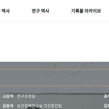
 역사
연구 역사
기록물 아카이브
온 길
정책과 연구
사진 아카이브
 변천사
키워드로 보는 연구 역사
문서 기록물
 기관장
연구자들
행정박물
 사람들
간행물 변천사
영상 기록물
고갑석
연구조정실
공
김응석
보건정책연구실 건강증진팀
김