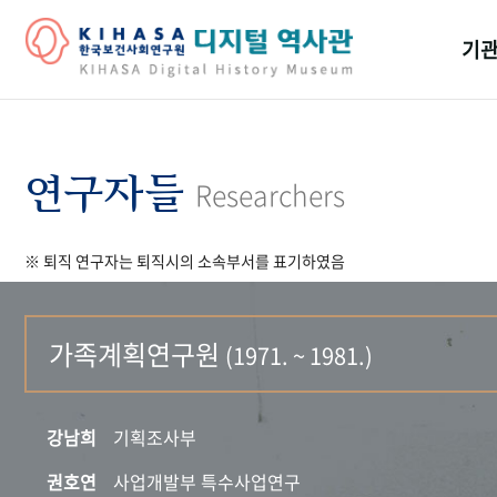
기관
걸어
기관
연구자들
Researchers
역대
※ 퇴직 연구자는 퇴직시의 소속부서를 표기하였음
연구원
가족계획연구원
(1971. ~ 1981.)
강남희
기획조사부
권호연
사업개발부 특수사업연구