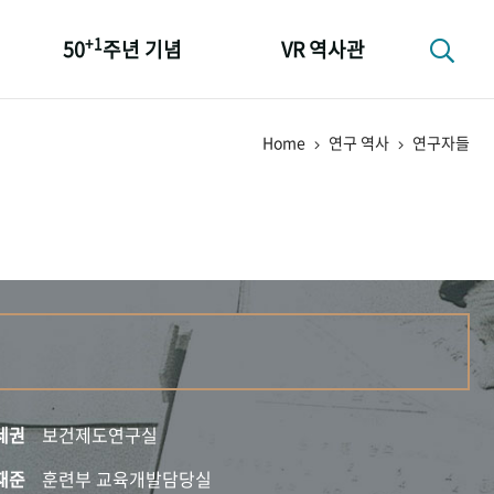
+1
50
주년 기념
VR 역사관
성과 50선
Home
연구 역사
연구자들
숫자로 보는 50년
+1
50
주년 광장
세계와 함께 한 KIHASA
세권
보건제도연구실
재준
훈련부 교육개발담당실