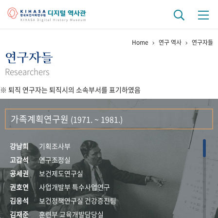
Home
연구 역사
연구자들
기관 역사
연구자들
걸어온 길
기관 변천사
역대 기관장
연구원 사람들
Researchers
※ 퇴직 연구자는 퇴직시의 소속부서를 표기하였음
연구 역사
정책과 연구
키워드로 보는 연구 역사
연구자들
가족계획연구원
(1971. ~ 1981.)
간행물 변천사
강남희
기획조사부
기록물 아카이브
고갑석
연구조정실
공세권
보건제도연구실
사진 아카이브
문서 기록물
행정박물
영상 기록물
권호연
사업개발부 특수사업연구
김응석
보건정책연구실 건강증진팀
+1
50
주년 기념
김재준
훈련부 교육개발담당실