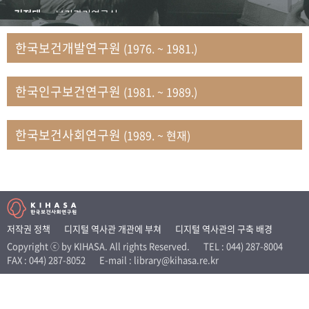
+1
성과 50선
숫자로 보는 50년
50
주년 광장
김정태
보건관리연구실
세계와 함께 한 KIHASA
김지자
연구부 사회개발담당실
한국보건개발연구원
(1976. ~ 1981.)
김태룡
조사평가부 연구과
VR 역사관
남정자
보건의료연구실 국민건강조사팀
한국인구보건연구원
(1981. ~ 1989.)
문현상
가족복지연구실 인구가족연구팀
박인화
보건정책연구실
박재빈
연구부 인구역학담당실
한국보건사회연구원
(1989. ~ 현재)
변종화
보건정책연구실 건강증진팀
서문희
복지서비스연구실
송건용
보건정책연구실
송태민
정보통계연구실 빅데이터연구센터
신희설
사업개발부 국제협력연구실
저작권 정책
디지털 역사관 개관에 부쳐
디지털 역사관의 구축 배경
이규식
의료보험연구실
Copyright ⓒ by KIHASA. All rights Reserved.
TEL : 044) 287-8004
FAX : 044) 287-8052
E-mail : library@kihasa.re.kr
이문기
훈련부
이임전
인구연구실
임종권
보건제도연구실