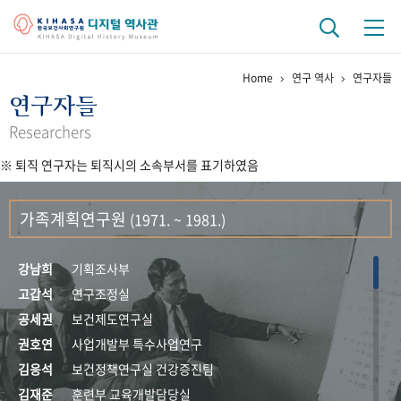
Home
연구 역사
연구자들
기관 역사
연구자들
걸어온 길
기관 변천사
역대 기관장
연구원 사람들
Researchers
※ 퇴직 연구자는 퇴직시의 소속부서를 표기하였음
연구 역사
정책과 연구
키워드로 보는 연구 역사
연구자들
가족계획연구원
(1971. ~ 1981.)
간행물 변천사
강남희
기획조사부
기록물 아카이브
고갑석
연구조정실
공세권
보건제도연구실
사진 아카이브
문서 기록물
행정박물
영상 기록물
권호연
사업개발부 특수사업연구
김응석
보건정책연구실 건강증진팀
+1
50
주년 기념
김재준
훈련부 교육개발담당실