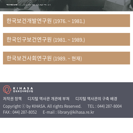
+1
성과 50선
숫자로 보는 50년
50
주년 광장
김정태
보건관리연구실
세계와 함께 한 KIHASA
김지자
연구부 사회개발담당실
한국보건개발연구원
(1976. ~ 1981.)
김태룡
조사평가부 연구과
VR 역사관
남정자
보건의료연구실 국민건강조사팀
한국인구보건연구원
(1981. ~ 1989.)
문현상
가족복지연구실 인구가족연구팀
박인화
보건정책연구실
박재빈
연구부 인구역학담당실
한국보건사회연구원
(1989. ~ 현재)
변종화
보건정책연구실 건강증진팀
서문희
복지서비스연구실
송건용
보건정책연구실
송태민
정보통계연구실 빅데이터연구센터
신희설
사업개발부 국제협력연구실
저작권 정책
디지털 역사관 개관에 부쳐
디지털 역사관의 구축 배경
이규식
의료보험연구실
Copyright ⓒ by KIHASA. All rights Reserved.
TEL : 044) 287-8004
FAX : 044) 287-8052
E-mail : library@kihasa.re.kr
이문기
훈련부
이임전
인구연구실
임종권
보건제도연구실