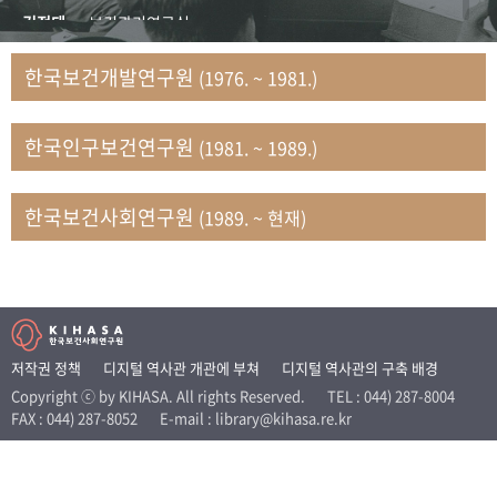
+1
성과 50선
숫자로 보는 50년
50
주년 광장
김정태
보건관리연구실
세계와 함께 한 KIHASA
김지자
연구부 사회개발담당실
한국보건개발연구원
(1976. ~ 1981.)
김태룡
조사평가부 연구과
VR 역사관
남정자
보건의료연구실 국민건강조사팀
한국인구보건연구원
(1981. ~ 1989.)
문현상
가족복지연구실 인구가족연구팀
박인화
보건정책연구실
박재빈
연구부 인구역학담당실
한국보건사회연구원
(1989. ~ 현재)
변종화
보건정책연구실 건강증진팀
서문희
복지서비스연구실
송건용
보건정책연구실
송태민
정보통계연구실 빅데이터연구센터
신희설
사업개발부 국제협력연구실
저작권 정책
디지털 역사관 개관에 부쳐
디지털 역사관의 구축 배경
이규식
의료보험연구실
Copyright ⓒ by KIHASA. All rights Reserved.
TEL : 044) 287-8004
FAX : 044) 287-8052
E-mail : library@kihasa.re.kr
이문기
훈련부
이임전
인구연구실
임종권
보건제도연구실