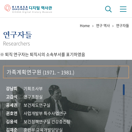
Home
연구 역사
연구자들
기관 역사
연구자들
걸어온 길
기관 변천사
역대 기관장
연구원 사람들
Researchers
※ 퇴직 연구자는 퇴직시의 소속부서를 표기하였음
연구 역사
정책과 연구
키워드로 보는 연구 역사
연구자들
가족계획연구원
(1971. ~ 1981.)
간행물 변천사
강남희
기획조사부
기록물 아카이브
고갑석
연구조정실
공세권
보건제도연구실
사진 아카이브
문서 기록물
행정박물
영상 기록물
권호연
사업개발부 특수사업연구
김응석
보건정책연구실 건강증진팀
+1
50
주년 기념
김재준
훈련부 교육개발담당실