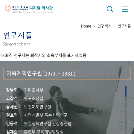
Home
연구 역사
연구자들
기관 역사
연구자들
걸어온 길
기관 변천사
역대 기관장
연구원 사람들
Researchers
※ 퇴직 연구자는 퇴직시의 소속부서를 표기하였음
연구 역사
정책과 연구
키워드로 보는 연구 역사
연구자들
가족계획연구원
(1971. ~ 1981.)
간행물 변천사
강남희
기획조사부
기록물 아카이브
고갑석
연구조정실
공세권
보건제도연구실
사진 아카이브
문서 기록물
행정박물
영상 기록물
권호연
사업개발부 특수사업연구
김응석
보건정책연구실 건강증진팀
+1
50
주년 기념
김재준
훈련부 교육개발담당실