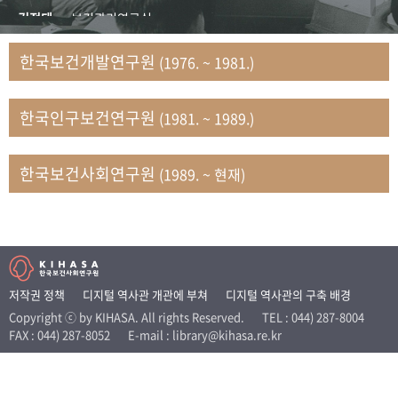
+1
성과 50선
숫자로 보는 50년
50
주년 광장
김정태
보건관리연구실
세계와 함께 한 KIHASA
김지자
연구부 사회개발담당실
한국보건개발연구원
(1976. ~ 1981.)
김태룡
조사평가부 연구과
VR 역사관
남정자
보건의료연구실 국민건강조사팀
한국인구보건연구원
(1981. ~ 1989.)
문현상
가족복지연구실 인구가족연구팀
박인화
보건정책연구실
박재빈
연구부 인구역학담당실
한국보건사회연구원
(1989. ~ 현재)
변종화
보건정책연구실 건강증진팀
서문희
복지서비스연구실
송건용
보건정책연구실
송태민
정보통계연구실 빅데이터연구센터
신희설
사업개발부 국제협력연구실
저작권 정책
디지털 역사관 개관에 부쳐
디지털 역사관의 구축 배경
이규식
의료보험연구실
Copyright ⓒ by KIHASA. All rights Reserved.
TEL : 044) 287-8004
FAX : 044) 287-8052
E-mail : library@kihasa.re.kr
이문기
훈련부
이임전
인구연구실
임종권
보건제도연구실