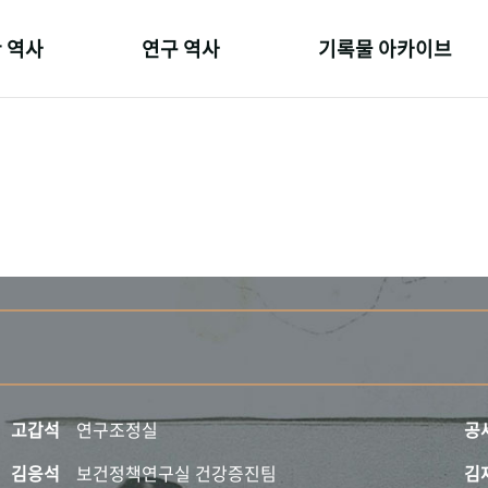
 역사
연구 역사
기록물 아카이브
온 길
정책과 연구
사진 아카이브
 변천사
키워드로 보는 연구 역사
문서 기록물
 기관장
연구자들
행정박물
 사람들
간행물 변천사
영상 기록물
고갑석
연구조정실
공
김응석
보건정책연구실 건강증진팀
김