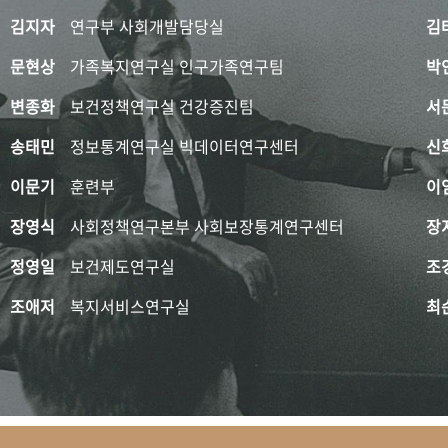
김지자
연구부 사회개발담당실
김
문현상
가족복지연구실 인구가족연구팀
박
변종화
보건정책연구실 건강증진팀
서
송태민
정보통계연구실 빅데이터연구센터
신
이문기
훈련부
이
장영식
사회정책연구본부 사회보장통계연구센터
장
정영일
보건제도연구실
조
조애저
복지서비스연구실
최