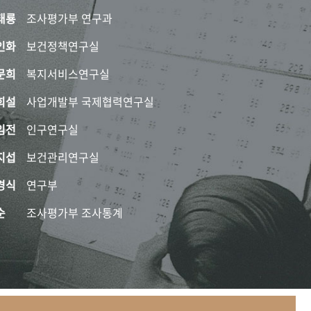
태룡
조사평가부 연구과
인화
보건정책연구실
문희
복지서비스연구실
희설
사업개발부 국제협력연구실
임전
인구연구실
지섭
보건관리연구실
경식
연구부
순
조사평가부 조사통계