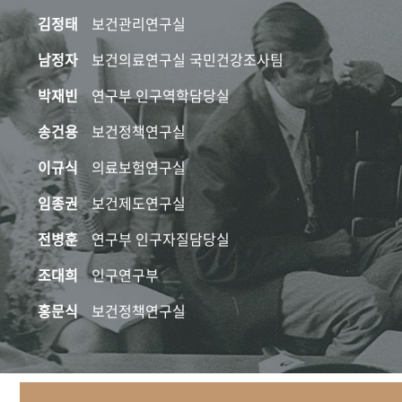
김정태
보건관리연구실
남정자
보건의료연구실 국민건강조사팀
박재빈
연구부 인구역학담당실
송건용
보건정책연구실
이규식
의료보험연구실
임종권
보건제도연구실
전병훈
연구부 인구자질담당실
조대희
인구연구부
홍문식
보건정책연구실