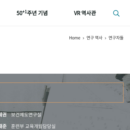
+1
50
주년 기념
VR 역사관
성과 50선
Home
연구 역사
연구자들
숫자로 보는 50년
+1
50
주년 광장
세계와 함께 한 KIHASA
세권
보건제도연구실
재준
훈련부 교육개발담당실