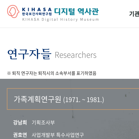
기관
걸어
기관
연구자들
Researchers
역대
※ 퇴직 연구자는 퇴직시의 소속부서를 표기하였음
연구원
가족계획연구원
(1971. ~ 1981.)
강남희
기획조사부
권호연
사업개발부 특수사업연구