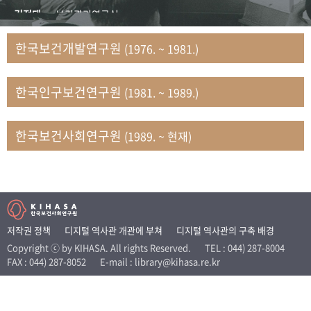
+1
성과 50선
숫자로 보는 50년
50
주년 광장
김정태
보건관리연구실
세계와 함께 한 KIHASA
김지자
연구부 사회개발담당실
한국보건개발연구원
(1976. ~ 1981.)
김태룡
조사평가부 연구과
VR 역사관
남정자
보건의료연구실 국민건강조사팀
한국인구보건연구원
(1981. ~ 1989.)
문현상
가족복지연구실 인구가족연구팀
박인화
보건정책연구실
박재빈
연구부 인구역학담당실
한국보건사회연구원
(1989. ~ 현재)
변종화
보건정책연구실 건강증진팀
서문희
복지서비스연구실
송건용
보건정책연구실
송태민
정보통계연구실 빅데이터연구센터
신희설
사업개발부 국제협력연구실
저작권 정책
디지털 역사관 개관에 부쳐
디지털 역사관의 구축 배경
이규식
의료보험연구실
Copyright ⓒ by KIHASA. All rights Reserved.
TEL : 044) 287-8004
FAX : 044) 287-8052
E-mail : library@kihasa.re.kr
이문기
훈련부
이임전
인구연구실
임종권
보건제도연구실