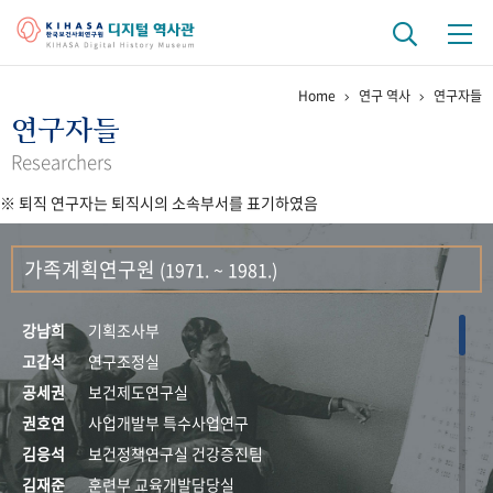
Home
연구 역사
연구자들
기관 역사
연구자들
걸어온 길
기관 변천사
역대 기관장
연구원 사람들
Researchers
※ 퇴직 연구자는 퇴직시의 소속부서를 표기하였음
연구 역사
정책과 연구
키워드로 보는 연구 역사
연구자들
가족계획연구원
(1971. ~ 1981.)
간행물 변천사
강남희
기획조사부
기록물 아카이브
고갑석
연구조정실
공세권
보건제도연구실
사진 아카이브
문서 기록물
행정박물
영상 기록물
권호연
사업개발부 특수사업연구
김응석
보건정책연구실 건강증진팀
+1
50
주년 기념
김재준
훈련부 교육개발담당실