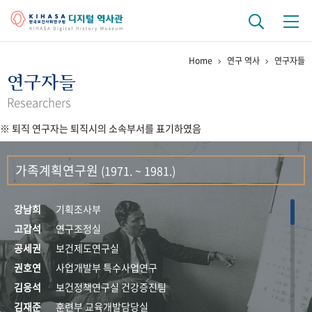
Home
연구 역사
연구자들
기관 역사
연구자들
걸어온 길
기관 변천사
역대 기관장
연구원 사람들
Researchers
※ 퇴직 연구자는 퇴직시의 소속부서를 표기하였음
연구 역사
정책과 연구
키워드로 보는 연구 역사
연구자들
가족계획연구원
(1971. ~ 1981.)
간행물 변천사
강남희
기획조사부
기록물 아카이브
고갑석
연구조정실
공세권
보건제도연구실
사진 아카이브
문서 기록물
행정박물
영상 기록물
권호연
사업개발부 특수사업연구
김응석
보건정책연구실 건강증진팀
+1
50
주년 기념
김재준
훈련부 교육개발담당실