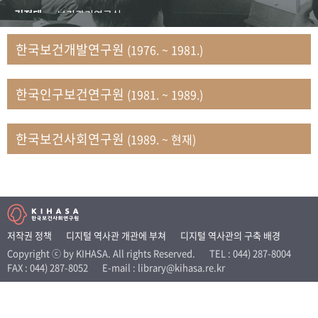
+1
성과 50선
숫자로 보는 50년
50
주년 광장
김정태
보건관리연구실
세계와 함께 한 KIHASA
김지자
연구부 사회개발담당실
한국보건개발연구원
(1976. ~ 1981.)
김태룡
조사평가부 연구과
VR 역사관
남정자
보건의료연구실 국민건강조사팀
한국인구보건연구원
(1981. ~ 1989.)
문현상
가족복지연구실 인구가족연구팀
박인화
보건정책연구실
박재빈
연구부 인구역학담당실
한국보건사회연구원
(1989. ~ 현재)
변종화
보건정책연구실 건강증진팀
서문희
복지서비스연구실
송건용
보건정책연구실
송태민
정보통계연구실 빅데이터연구센터
신희설
사업개발부 국제협력연구실
저작권 정책
디지털 역사관 개관에 부쳐
디지털 역사관의 구축 배경
이규식
의료보험연구실
Copyright ⓒ by KIHASA. All rights Reserved.
TEL : 044) 287-8004
FAX : 044) 287-8052
E-mail : library@kihasa.re.kr
이문기
훈련부
이임전
인구연구실
임종권
보건제도연구실