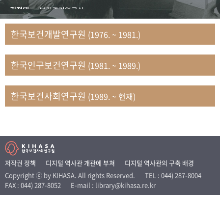
+1
성과 50선
숫자로 보는 50년
50
주년 광장
김정태
보건관리연구실
세계와 함께 한 KIHASA
김지자
연구부 사회개발담당실
한국보건개발연구원
(1976. ~ 1981.)
김태룡
조사평가부 연구과
VR 역사관
남정자
보건의료연구실 국민건강조사팀
한국인구보건연구원
(1981. ~ 1989.)
문현상
가족복지연구실 인구가족연구팀
박인화
보건정책연구실
박재빈
연구부 인구역학담당실
한국보건사회연구원
(1989. ~ 현재)
변종화
보건정책연구실 건강증진팀
서문희
복지서비스연구실
송건용
보건정책연구실
송태민
정보통계연구실 빅데이터연구센터
신희설
사업개발부 국제협력연구실
저작권 정책
디지털 역사관 개관에 부쳐
디지털 역사관의 구축 배경
이규식
의료보험연구실
Copyright ⓒ by KIHASA. All rights Reserved.
TEL : 044) 287-8004
FAX : 044) 287-8052
E-mail : library@kihasa.re.kr
이문기
훈련부
이임전
인구연구실
임종권
보건제도연구실