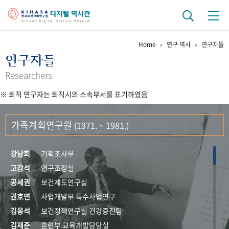
Home
연구 역사
연구자들
기관 역사
연구자들
걸어온 길
기관 변천사
역대 기관장
연구원 사람들
Researchers
※ 퇴직 연구자는 퇴직시의 소속부서를 표기하였음
연구 역사
정책과 연구
키워드로 보는 연구 역사
연구자들
가족계획연구원
(1971. ~ 1981.)
간행물 변천사
강남희
기획조사부
기록물 아카이브
고갑석
연구조정실
공세권
보건제도연구실
사진 아카이브
문서 기록물
행정박물
영상 기록물
권호연
사업개발부 특수사업연구
김응석
보건정책연구실 건강증진팀
+1
50
주년 기념
김재준
훈련부 교육개발담당실