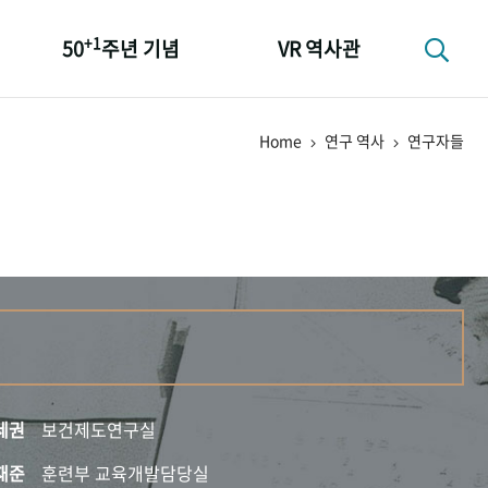
+1
50
주년 기념
VR 역사관
성과 50선
Home
연구 역사
연구자들
숫자로 보는 50년
+1
50
주년 광장
세계와 함께 한 KIHASA
세권
보건제도연구실
재준
훈련부 교육개발담당실