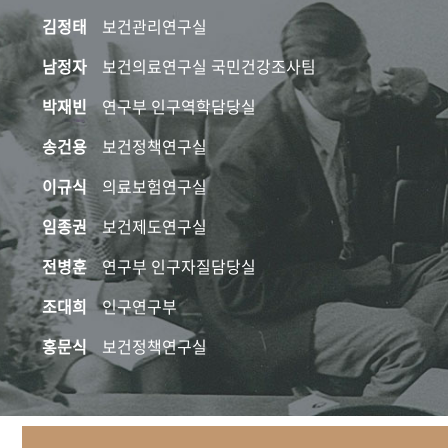
김정태
보건관리연구실
남정자
보건의료연구실 국민건강조사팀
박재빈
연구부 인구역학담당실
송건용
보건정책연구실
이규식
의료보험연구실
임종권
보건제도연구실
전병훈
연구부 인구자질담당실
조대희
인구연구부
홍문식
보건정책연구실