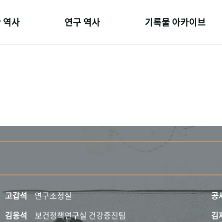
 역사
연구 역사
기록물 아카이브
온 길
정책과 연구
사진 아카이브
 변천사
키워드로 보는 연구 역사
문서 기록물
 기관장
연구자들
행정박물
 사람들
간행물 변천사
영상 기록물
고갑석
연구조정실
공
김응석
보건정책연구실 건강증진팀
김