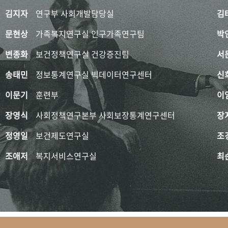
김지자
연구부 사회개발담당실
김
문현상
가족복지연구실 인구가족연구팀
박
변종화
보건정책연구실 건강증진팀
서
송태민
정보통계연구실 빅데이터연구센터
신
이문기
훈련부
이
장영식
사회정책연구본부 사회보장통계연구센터
장
정영일
보건제도연구실
조
조애저
복지서비스연구실
최