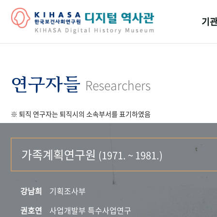
기관
걸어
기관
연구자들
Researchers
역대
※ 퇴직 연구자는 퇴직시의 소속부서를 표기하였음
연구원
가족계획연구원
(1971. ~ 1981.)
강남희
기획조사부
권호연
사업개발부 특수사업연구