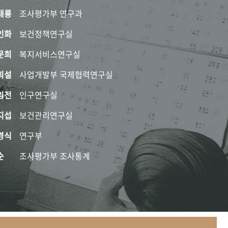
태룡
조사평가부 연구과
인화
보건정책연구실
문희
복지서비스연구실
희설
사업개발부 국제협력연구실
임전
인구연구실
지섭
보건관리연구실
경식
연구부
순
조사평가부 조사통계