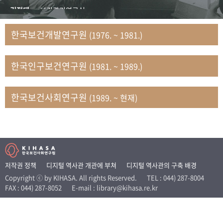
+1
성과 50선
숫자로 보는 50년
50
주년 광장
김정태
보건관리연구실
세계와 함께 한 KIHASA
김지자
연구부 사회개발담당실
한국보건개발연구원
(1976. ~ 1981.)
김태룡
조사평가부 연구과
VR 역사관
남정자
보건의료연구실 국민건강조사팀
한국인구보건연구원
(1981. ~ 1989.)
문현상
가족복지연구실 인구가족연구팀
박인화
보건정책연구실
박재빈
연구부 인구역학담당실
한국보건사회연구원
(1989. ~ 현재)
변종화
보건정책연구실 건강증진팀
서문희
복지서비스연구실
송건용
보건정책연구실
송태민
정보통계연구실 빅데이터연구센터
신희설
사업개발부 국제협력연구실
저작권 정책
디지털 역사관 개관에 부쳐
디지털 역사관의 구축 배경
이규식
의료보험연구실
Copyright ⓒ by KIHASA. All rights Reserved.
TEL : 044) 287-8004
FAX : 044) 287-8052
E-mail : library@kihasa.re.kr
이문기
훈련부
이임전
인구연구실
임종권
보건제도연구실