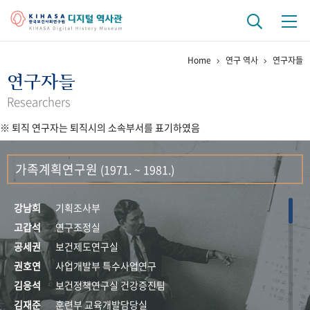
Home
연구 역사
연구자들
기관 역사
연구자들
걸어온 길
기관 변천사
역대 기관장
연구원 사람들
Researchers
※ 퇴직 연구자는 퇴직시의 소속부서를 표기하였음
연구 역사
정책과 연구
키워드로 보는 연구 역사
연구자들
가족계획연구원
(1971. ~ 1981.)
간행물 변천사
강남희
기획조사부
기록물 아카이브
고갑석
연구조정실
공세권
보건제도연구실
사진 아카이브
문서 기록물
행정박물
영상 기록물
권호연
사업개발부 특수사업연구
김응석
보건정책연구실 건강증진팀
+1
50
주년 기념
김재준
훈련부 교육개발담당실