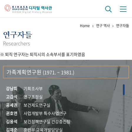
Home
연구 역사
연구자들
기관 역사
연구자들
걸어온 길
기관 변천사
역대 기관장
연구원 사람들
Researchers
※ 퇴직 연구자는 퇴직시의 소속부서를 표기하였음
연구 역사
정책과 연구
키워드로 보는 연구 역사
연구자들
가족계획연구원
(1971. ~ 1981.)
간행물 변천사
강남희
기획조사부
기록물 아카이브
고갑석
연구조정실
공세권
보건제도연구실
사진 아카이브
문서 기록물
행정박물
영상 기록물
권호연
사업개발부 특수사업연구
김응석
보건정책연구실 건강증진팀
+1
50
주년 기념
김재준
훈련부 교육개발담당실