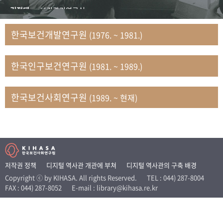
+1
성과 50선
숫자로 보는 50년
50
주년 광장
김정태
보건관리연구실
세계와 함께 한 KIHASA
김지자
연구부 사회개발담당실
한국보건개발연구원
(1976. ~ 1981.)
김태룡
조사평가부 연구과
VR 역사관
남정자
보건의료연구실 국민건강조사팀
한국인구보건연구원
(1981. ~ 1989.)
문현상
가족복지연구실 인구가족연구팀
박인화
보건정책연구실
박재빈
연구부 인구역학담당실
한국보건사회연구원
(1989. ~ 현재)
변종화
보건정책연구실 건강증진팀
서문희
복지서비스연구실
송건용
보건정책연구실
송태민
정보통계연구실 빅데이터연구센터
신희설
사업개발부 국제협력연구실
저작권 정책
디지털 역사관 개관에 부쳐
디지털 역사관의 구축 배경
이규식
의료보험연구실
Copyright ⓒ by KIHASA. All rights Reserved.
TEL : 044) 287-8004
FAX : 044) 287-8052
E-mail : library@kihasa.re.kr
이문기
훈련부
이임전
인구연구실
임종권
보건제도연구실