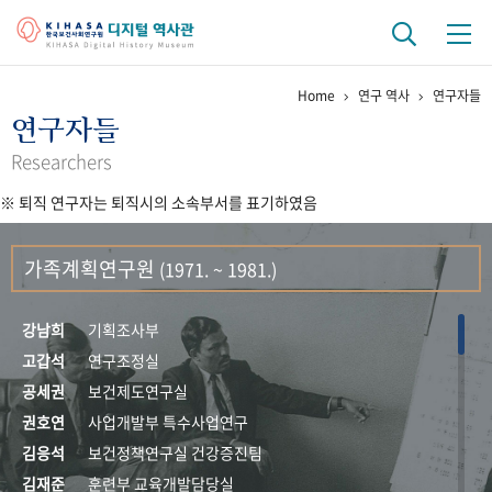
Home
연구 역사
연구자들
기관 역사
연구자들
걸어온 길
기관 변천사
역대 기관장
연구원 사람들
Researchers
※ 퇴직 연구자는 퇴직시의 소속부서를 표기하였음
연구 역사
정책과 연구
키워드로 보는 연구 역사
연구자들
가족계획연구원
(1971. ~ 1981.)
간행물 변천사
강남희
기획조사부
기록물 아카이브
고갑석
연구조정실
공세권
보건제도연구실
사진 아카이브
문서 기록물
행정박물
영상 기록물
권호연
사업개발부 특수사업연구
김응석
보건정책연구실 건강증진팀
+1
50
주년 기념
김재준
훈련부 교육개발담당실