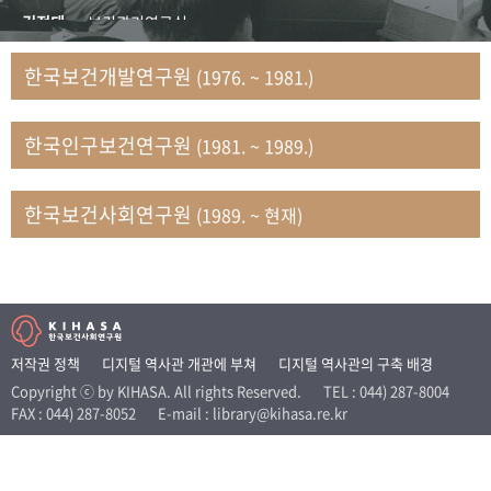
+1
성과 50선
숫자로 보는 50년
50
주년 광장
김정태
보건관리연구실
세계와 함께 한 KIHASA
김지자
연구부 사회개발담당실
한국보건개발연구원
(1976. ~ 1981.)
김태룡
조사평가부 연구과
VR 역사관
남정자
보건의료연구실 국민건강조사팀
한국인구보건연구원
(1981. ~ 1989.)
문현상
가족복지연구실 인구가족연구팀
박인화
보건정책연구실
박재빈
연구부 인구역학담당실
한국보건사회연구원
(1989. ~ 현재)
변종화
보건정책연구실 건강증진팀
서문희
복지서비스연구실
송건용
보건정책연구실
송태민
정보통계연구실 빅데이터연구센터
신희설
사업개발부 국제협력연구실
저작권 정책
디지털 역사관 개관에 부쳐
디지털 역사관의 구축 배경
이규식
의료보험연구실
Copyright ⓒ by KIHASA. All rights Reserved.
TEL : 044) 287-8004
FAX : 044) 287-8052
E-mail : library@kihasa.re.kr
이문기
훈련부
이임전
인구연구실
임종권
보건제도연구실