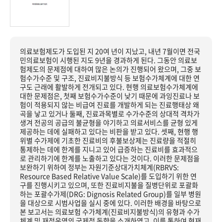
의료보험제도가 도입된 지 20여 년이 지났고, 내년 7월이면 전국
민의료보험이 시행된 지도 9년을 경과하게 된다. 그동안 의료보
험제도의 문제점에 대하여 많은 논의가 진행되어 왔으며, 그중 보
험수가수준 및 구조, 진료비지불방식 등 보험수가체계에 대한 연
구도 근래에 활발하게 전개되고 있다. 현행 의료보험수가체계에
대한 문제점은, 첫째 보험수가수준이 낮기 때문에 과잉진료나 보
험이 적용되지 않는 비급여 진료를 개발하게 되는 진료행태상 왜
곡을 낳고 있거나 둘째, 진료과목별로 수가수준의 상대적 격차가
생겨 전공의 공급의 불균형을 야기하고 의료서비스를 균형 있게
제공하는 데에 실패하고 있다는 비판을 받고 있다. 셋째, 현행 행
위별 수가제에 기초한 진료비의 후불보상제는 진료량을 적절히
통제하는 데에 한계를 지니고 있어 급증하는 진료비를 효과적으
로 관리하기에 한계를 노출하고 있다는 것이다. 이러한 문제점을
보완하기 위하여 정부는 자원기준상대가치체계(RBRVS:
Resource Based Relative Value Scale)를 도입하기 위한 연
구를 진행시키고 있으며, 또한 진료비지불을 질병단위로 포괄화
하는 포괄수가제(DRG: Dignosis Related Group)를 일부 병원
을 대상으로 시범사업을 실시 중에 있다. 이러한 배경을 바탕으로
본 보고서는 의료보험 수가체계(진료비지불방식)의 유형과 수가
체계 및 재정운영의 국제적 동향을 소개하였고, 이를 통하여 현재