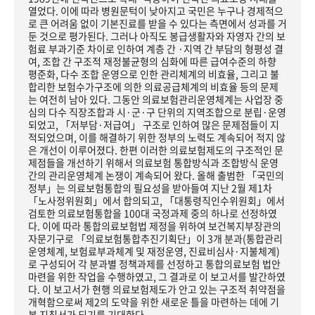
열었다. 이에 따라 병원문턱이 낮아지고 국민은 누구나 경제적으
로 큰 어려움 없이 기본진료를 받을 수 있다는 측면에서 성과를 거
둔 것으로 평가된다. 그러나 아직도 봉급생활자와 자영자 간의 보
험료 부과기준 차이로 인하여 계층 간 ·지역 간 부담의 형평성 결
여, 조합 간 구조적 재정불균형의 심화에 따른 급여수준의 하향
평준화, 다수 조합 운영으로 인한 관리체계의 비효율, 그리고 불
합리한 보험수가구조에 의한 의료공급체계의 비효율 등의 문제
는 여전히 남아 있다. 그동안 의료보험관리운영체계는 사업장 중
심의 다수 직장조합과 시·군·구 단위의 지역조합으로 분립·운영
되었고, 「저부담·저급여」 구조로 인하여 많은 문제점들이 지
적되었으며, 이를 해결하기 위한 정부의 노력도 계속되어 적지 않
은 개선이 이루어졌다. 한편 이러한 의료보험제도의 구조적인 문
제점들을 개선하기 위해서 의료보험 통합방식과 조합방식 운영
간의 관리운영체계 논쟁이 계속되어 왔다. 올해 출범한 「국민의
정부」는 의료보험통합의 필요성을 받아들여 지난 2월 제1차
「노사정위원회」에서 합의되고, 「대통령직인수위원회」에서
검토한 의료보험통합을 100대 국정과제 중의 하나로 선정하였
다. 이에 따라 통합의료보험법 제정을 위하여 보건복지부장관의
자문기구로 「의료보험통합추진기획단」이 3개 분과(통합관리
운영체계, 보험료부과체계 및 재정운영, 진료비심사·지불체계)
로 구성되어 각 분과별 정책과제를 선정하고 통합의료보험 법안
마련을 위한 작업을 수행하였고, 그 결과로 이 보고서를 발간하였
다. 이 보고서가 현행 의료보험제도가 안고 있는 구조적 취약점을
개혁함으로써 제2의 도약을 위한 새로운 틀을 마련하는 데에 기
본 지침서가 되기를 기대한다.