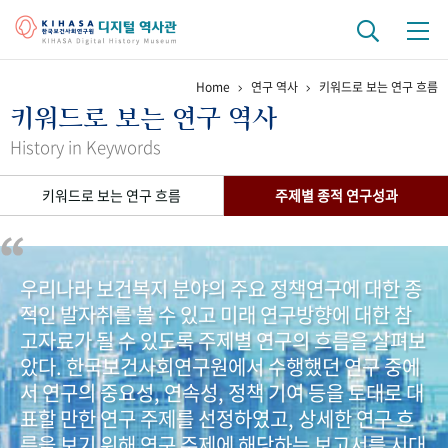
Home
연구 역사
키워드로 보는 연구 흐름
기관 역사
키워드로 보는 연구 역사
걸어온 길
기관 변천사
역대 기관장
연구원 사람들
History in Keywords
연구 역사
키워드로 보는 연구 흐름
주제별 종적 연구성과
정책과 연구
키워드로 보는 연구 역사
연구자들
간행물 변천사
우리나라 보건복지 분야의 주요 정책연구에 대한 종
적인 발자취를 볼 수 있고 미래 연구방향에 대한 참
기록물 아카이브
고자료가 될 수 있도록 주제별 연구의 흐름을 살펴보
사진 아카이브
문서 기록물
행정박물
영상 기록물
았다. 한국보건사회연구원에서 수행했던 연구 중에
서 연구의 중요성, 연속성, 정책 기여 등을 토대로 대
표할 만한 연구 주제를 선정하였고, 상세한 연구 흐
+1
50
주년 기념
름을 보기 위해 연구 주제에 해당하는 보고서를 시대