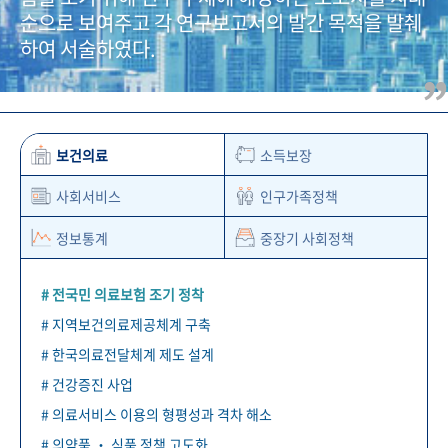
+1
성과 50선
숫자로 보는 50년
50
주년 광장
순으로 보여주고 각 연구보고서의 발간 목적을 발췌
세계와 함께 한 KIHASA
하여 서술하였다.
VR 역사관
보건의료
소득보장
사회서비스
인구가족정책
정보통계
중장기 사회정책
# 전국민 의료보험 조기 정착
# 지역보건의료제공체계 구축
# 한국의료전달체계 제도 설계
# 건강증진 사업
# 의료서비스 이용의 형평성과 격차 해소
# 의약품 ‧ 식품 정책 고도화