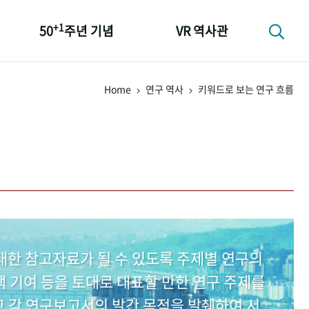
+1
50
주년 기념
VR 역사관
성과 50선
Home
연구 역사
키워드로 보는 연구 흐름
숫자로 보는 50년
+1
50
주년 광장
세계와 함께 한 KIHASA
대한 참고자료가 될 수 있도록 주제별 연구의
 기여 등을 토대로 대표할 만한 연구 주제를
고 각 연구보고서의 발간 목적을 발췌하여 서