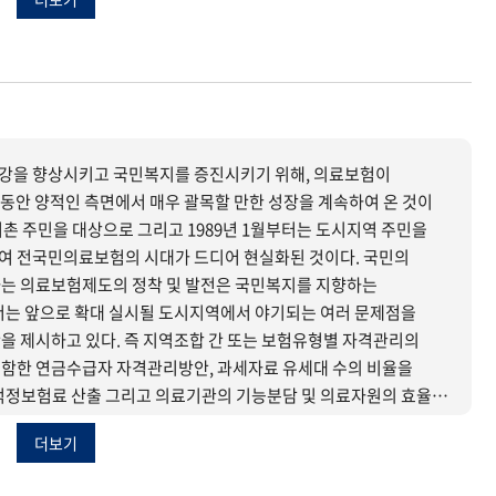
업을 활성화할 수 있는 특별한 시책의 모색이 아쉽다. 조속한
수립하기 위해서는 주민의 의식이나 태도의 파악은 필연적이라고 할
강을 향상시키고 국민복지를 증진시키기 위해, 의료보험이
그동안 양적인 측면에서 매우 괄목할 만한 성장을 계속하여 온 것이
어촌 주민을 대상으로 그리고 1989년 1월부터는 도시지역 주민을
여 전국민의료보험의 시대가 드디어 현실화된 것이다. 국민의
는 의료보험제도의 정착 및 발전은 국민복지를 지향하는
서는 앞으로 확대 실시될 도시지역에서 야기되는 여러 문제점을
을 제시하고 있다. 즉 지역조합 간 또는 보험유형별 자격관리의
함한 연금수급자 자격관리방안, 과세자료 유세대 수의 비율을
적정보험료 산출 그리고 의료기관의 기능분담 및 의료자원의 효율적
두었다.
더보기