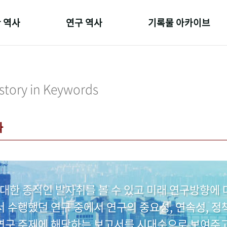
 역사
연구 역사
기록물 아카이브
온 길
정책과 연구
사진 아카이브
 변천사
키워드로 보는 연구 역사
문서 기록물
story in Keywords
 기관장
연구자들
행정박물
 사람들
간행물 변천사
영상 기록물
과
대한 종적인 발자취를 볼 수 있고 미래 연구방향에 
수행했던 연구 중에서 연구의 중요성, 연속성, 정책
 연구 주제에 해당하는 보고서를 시대순으로 보여주