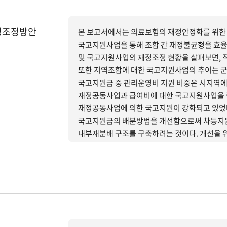
정조정방안
본 보고서에서는 의료보험의 재정안정화를 위한 
국고지원사업을 통해 조합 간 재정불균형을 효율적으로
및 국고지원사업의 재정조정 현황을 살펴보면, 
또한 지역조합에 대한 국고지원사업의 추이는 군
국고지원금 중 관리운영비 지원 비중은 시지역에
재정공동사업과 급여비에 대한 국고지원사업을 
재정공동사업에 의한 국고지원이 강화되고 있었
국고지원금의 배분방법을 개선함으로써 차등지원
내부재분배 구조를 구축하려는 것이다. 개선을 위한 구체적 추진방안으로, 국고지원 및 재정공공사업에 의한
지역조합에 대한 보험재정지원을 확대하여 재정
것이 재원의 내부재분배의 효율성을 향상시킬 수
국고지원 대 재정공동사업의 역할을 조정하되 
재정에 있어서 장기적으로 정부의 역할을 중립적