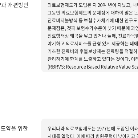
향과 개편방안
의료보험제도가 도입된 지 20여 년이 지났고, 
그동안 의료보험제도의 문제점에 대하여 많은 논
진료비지불방식 등 보험수가체계에 대한 연구도 
문제점은, 첫째 보험수가수준이 낮기 때문에 과
진료행태상 왜곡을 낳고 있거나 둘째, 진료과목
야기하고 의료서비스를 균형 있게 제공하는 데에 
기초한 진료비의 후불보상제는 진료량을 적절히
관리하기에 한계를 노출하고 있다는 것이다. 
(RBRVS: Resource Based Relative V
진료비지불을 질병단위로 포괄화하는 포괄수가제(DRG:
시범사업을 실시 중에 있다. 이러한 배경을 바탕으로 본 보고서는 의료보험 수가체계(진료비지불방식)의 유형과
수가체계 및 재정운영의 국제적 동향을 소개하였
지불제도의 개편방향을 모색하는 데에 연구목적을
 도약을 위한
우리나라 의료보험제도는 1977년에 도입된 이래
시대를 열었다. 이에 따라 병원문턱이 낮아지고 