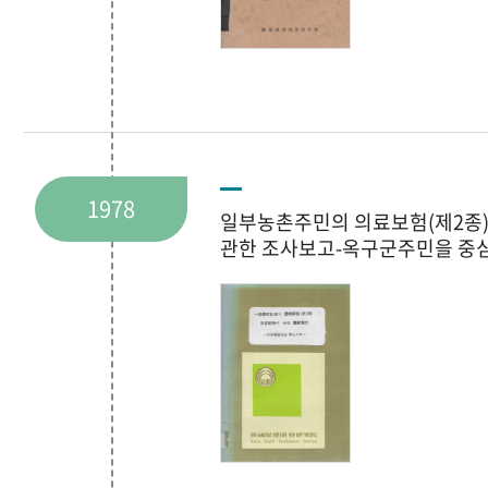
1978
일부농촌주민의 의료보험(제2종
관한 조사보고-옥구군주민을 중