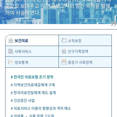
+1
성과 50선
숫자로 보는 50년
50
주년 광장
순으로 보여주고 각 연구보고서의 발간 목적을 발췌
세계와 함께 한 KIHASA
하여 서술하였다.
VR 역사관
보건의료
소득보장
사회서비스
인구가족정책
정보통계
중장기 사회정책
# 전국민 의료보험 조기 정착
# 지역보건의료제공체계 구축
# 한국의료전달체계 제도 설계
# 건강증진 사업
# 의료서비스 이용의 형평성과 격차 해소
# 의약품 ‧ 식품 정책 고도화