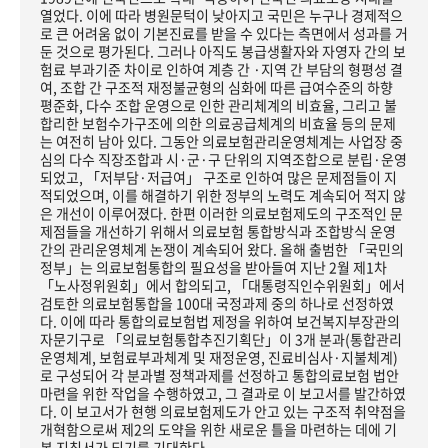
열었다. 이에 따라 병원문턱이 낮아지고 국민은 누구나 경제적으
로 큰 어려움 없이 기본진료를 받을 수 있다는 측면에서 성과를 거
둔 것으로 평가된다. 그러나 아직도 봉급생활자와 자영자 간의 보
험료 부과기준 차이로 인하여 계층 간 ·지역 간 부담의 형평성 결
여, 조합 간 구조적 재정불균형의 심화에 따른 급여수준의 하향
평준화, 다수 조합 운영으로 인한 관리체계의 비효율, 그리고 불
합리한 보험수가구조에 의한 의료공급체계의 비효율 등의 문제
는 여전히 남아 있다. 그동안 의료보험관리운영체계는 사업장 중
심의 다수 직장조합과 시·군·구 단위의 지역조합으로 분립·운영
되었고, 「저부담·저급여」 구조로 인하여 많은 문제점들이 지
적되었으며, 이를 해결하기 위한 정부의 노력도 계속되어 적지 않
은 개선이 이루어졌다. 한편 이러한 의료보험제도의 구조적인 문
제점들을 개선하기 위해서 의료보험 통합방식과 조합방식 운영
간의 관리운영체계 논쟁이 계속되어 왔다. 올해 출범한 「국민의
정부」는 의료보험통합의 필요성을 받아들여 지난 2월 제1차
「노사정위원회」에서 합의되고, 「대통령직인수위원회」에서
검토한 의료보험통합을 100대 국정과제 중의 하나로 선정하였
다. 이에 따라 통합의료보험법 제정을 위하여 보건복지부장관의
자문기구로 「의료보험통합추진기획단」이 3개 분과(통합관리
운영체계, 보험료부과체계 및 재정운영, 진료비심사·지불체계)
로 구성되어 각 분과별 정책과제를 선정하고 통합의료보험 법안
마련을 위한 작업을 수행하였고, 그 결과로 이 보고서를 발간하였
다. 이 보고서가 현행 의료보험제도가 안고 있는 구조적 취약점을
개혁함으로써 제2의 도약을 위한 새로운 틀을 마련하는 데에 기
본 지침서가 되기를 기대한다.