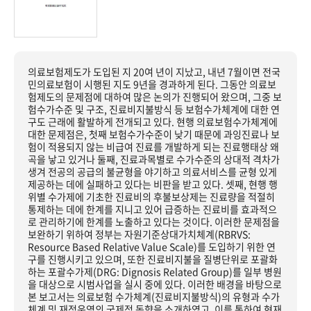
의료보험제도가 도입된 지 20여 년이 지났고, 내년 7월이면 전국
민의료보험이 시행된 지도 9년을 경과하게 된다. 그동안 의료보
험제도의 문제점에 대하여 많은 논의가 진행되어 왔으며, 그중 보
험수가수준 및 구조, 진료비지불방식 등 보험수가체계에 대한 연
구도 근래에 활발하게 전개되고 있다. 현행 의료보험수가체계에
대한 문제점은, 첫째 보험수가수준이 낮기 때문에 과잉진료나 보
험이 적용되지 않는 비급여 진료를 개발하게 되는 진료행태상 왜
곡을 낳고 있거나 둘째, 진료과목별로 수가수준의 상대적 격차가
생겨 전공의 공급의 불균형을 야기하고 의료서비스를 균형 있게
제공하는 데에 실패하고 있다는 비판을 받고 있다. 셋째, 현행 행
위별 수가제에 기초한 진료비의 후불보상제는 진료량을 적절히
통제하는 데에 한계를 지니고 있어 급증하는 진료비를 효과적으
로 관리하기에 한계를 노출하고 있다는 것이다. 이러한 문제점을
보완하기 위하여 정부는 자원기준상대가치체계(RBRVS:
Resource Based Relative Value Scale)를 도입하기 위한 연
구를 진행시키고 있으며, 또한 진료비지불을 질병단위로 포괄화
하는 포괄수가제(DRG: Dignosis Related Group)를 일부 병원
을 대상으로 시범사업을 실시 중에 있다. 이러한 배경을 바탕으로
본 보고서는 의료보험 수가체계(진료비지불방식)의 유형과 수가
체계 및 재정운영의 국제적 동향을 소개하였고, 이를 통하여 현재