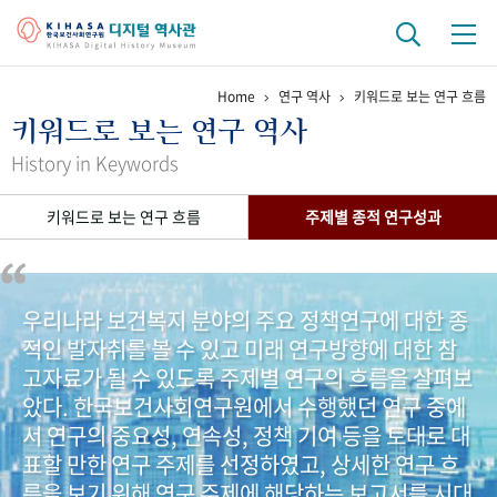
Home
연구 역사
키워드로 보는 연구 흐름
기관 역사
키워드로 보는 연구 역사
걸어온 길
기관 변천사
역대 기관장
연구원 사람들
History in Keywords
연구 역사
키워드로 보는 연구 흐름
주제별 종적 연구성과
정책과 연구
키워드로 보는 연구 역사
연구자들
간행물 변천사
우리나라 보건복지 분야의 주요 정책연구에 대한 종
적인 발자취를 볼 수 있고 미래 연구방향에 대한 참
기록물 아카이브
고자료가 될 수 있도록 주제별 연구의 흐름을 살펴보
사진 아카이브
문서 기록물
행정박물
영상 기록물
았다. 한국보건사회연구원에서 수행했던 연구 중에
서 연구의 중요성, 연속성, 정책 기여 등을 토대로 대
표할 만한 연구 주제를 선정하였고, 상세한 연구 흐
+1
50
주년 기념
름을 보기 위해 연구 주제에 해당하는 보고서를 시대