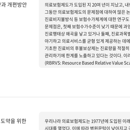
향과 개편방안
의료보험제도가 도입된 지 20여 년이 지났고, 
그동안 의료보험제도의 문제점에 대하여 많은 논
진료비지불방식 등 보험수가체계에 대한 연구도 
문제점은, 첫째 보험수가수준이 낮기 때문에 과
진료행태상 왜곡을 낳고 있거나 둘째, 진료과목
야기하고 의료서비스를 균형 있게 제공하는 데에 
기초한 진료비의 후불보상제는 진료량을 적절히
관리하기에 한계를 노출하고 있다는 것이다. 
(RBRVS: Resource Based Relative V
진료비지불을 질병단위로 포괄화하는 포괄수가제(DRG:
시범사업을 실시 중에 있다. 이러한 배경을 바탕으로 본 보고서는 의료보험 수가체계(진료비지불방식)의 유형과
수가체계 및 재정운영의 국제적 동향을 소개하였
지불제도의 개편방향을 모색하는 데에 연구목적을
 도약을 위한
우리나라 의료보험제도는 1977년에 도입된 이래
시대를 열었다. 이에 따라 병원문턱이 낮아지고 