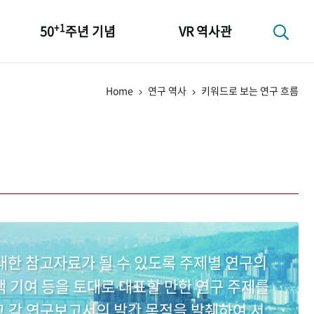
+1
50
주년 기념
VR 역사관
성과 50선
Home
연구 역사
키워드로 보는 연구 흐름
숫자로 보는 50년
+1
50
주년 광장
세계와 함께 한 KIHASA
대한 참고자료가 될 수 있도록 주제별 연구의
 기여 등을 토대로 대표할 만한 연구 주제를
고 각 연구보고서의 발간 목적을 발췌하여 서