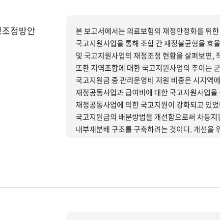
정조정방안
본 보고서에서는 의료보험의 재정안정화를 위한 
국고지원사업을 통해 조합 간 재정불균형을 효율적으로
및 국고지원사업의 재정조정 현황을 살펴보면, 
또한 지역조합에 대한 국고지원사업의 추이는 군
국고지원금 중 관리운영비 지원 비중은 시지역에
재정공동사업과 급여비에 대한 국고지원사업을 
재정공동사업에 의한 국고지원이 강화되고 있었
국고지원금의 배분방법을 개선함으로써 차등지원
내부재분배 구조를 구축하려는 것이다. 개선을 위한 구체적 추진방안으로, 국고지원 및 재정공공사업에 의한
지역조합에 대한 보험재정지원을 확대하여 재정
것이 재원의 내부재분배의 효율성을 향상시킬 수
국고지원 대 재정공동사업의 역할을 조정하되 
재정에 있어서 장기적으로 정부의 역할을 중립적