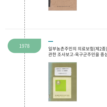
1978
일부농촌주민의 의료보험(제2종
관한 조사보고-옥구군주민을 중