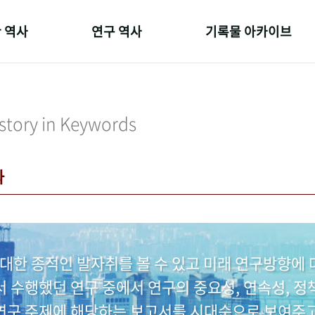
 역사
연구 역사
기록물 아카이브
온 길
정책과 연구
사진 아카이브
 변천사
키워드로 보는 연구 역사
문서 기록물
story in Keywords
 기관장
연구자들
행정박물
 사람들
간행물 변천사
영상 기록물
과
대한 종적인 발자취를 볼 수 있고 미래 연구방향에 
수행했던 연구 중에서 연구의 중요성, 연속성, 정책
 연구 주제에 해당하는 보고서를 시대순으로 보여주