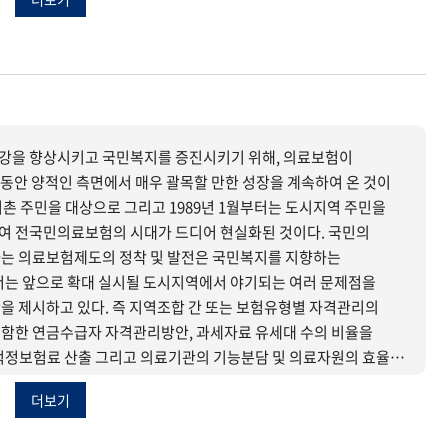
업을 활성화할 수 있는 특별한 시책의 모색이 아쉽다. 조속한
수립하기 위해서는 주민의 의식이나 태도의 파악은 필연적이라고 할
강을 향상시키고 국민복지를 증진시키기 위해, 의료보험이
그동안 양적인 측면에서 매우 괄목할 만한 성장을 계속하여 온 것이
어촌 주민을 대상으로 그리고 1989년 1월부터는 도시지역 주민을
여 전국민의료보험의 시대가 드디어 현실화된 것이다. 국민의
는 의료보험제도의 정착 및 발전은 국민복지를 지향하는
서는 앞으로 확대 실시될 도시지역에서 야기되는 여러 문제점을
을 제시하고 있다. 즉 지역조합 간 또는 보험유형별 자격관리의
함한 연금수급자 자격관리방안, 과세자료 유세대 수의 비율을
적정보험료 산출 그리고 의료기관의 기능분담 및 의료자원의 효율적
두었다.
더보기