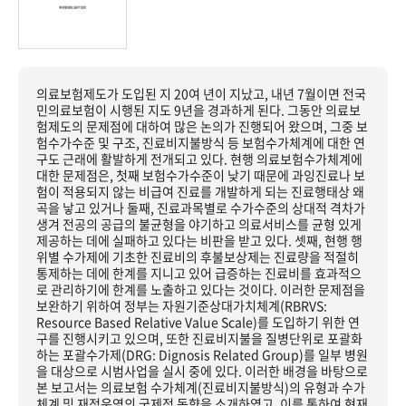
의료보험제도가 도입된 지 20여 년이 지났고, 내년 7월이면 전국
민의료보험이 시행된 지도 9년을 경과하게 된다. 그동안 의료보
험제도의 문제점에 대하여 많은 논의가 진행되어 왔으며, 그중 보
험수가수준 및 구조, 진료비지불방식 등 보험수가체계에 대한 연
구도 근래에 활발하게 전개되고 있다. 현행 의료보험수가체계에
대한 문제점은, 첫째 보험수가수준이 낮기 때문에 과잉진료나 보
험이 적용되지 않는 비급여 진료를 개발하게 되는 진료행태상 왜
곡을 낳고 있거나 둘째, 진료과목별로 수가수준의 상대적 격차가
생겨 전공의 공급의 불균형을 야기하고 의료서비스를 균형 있게
제공하는 데에 실패하고 있다는 비판을 받고 있다. 셋째, 현행 행
위별 수가제에 기초한 진료비의 후불보상제는 진료량을 적절히
통제하는 데에 한계를 지니고 있어 급증하는 진료비를 효과적으
로 관리하기에 한계를 노출하고 있다는 것이다. 이러한 문제점을
보완하기 위하여 정부는 자원기준상대가치체계(RBRVS:
Resource Based Relative Value Scale)를 도입하기 위한 연
구를 진행시키고 있으며, 또한 진료비지불을 질병단위로 포괄화
하는 포괄수가제(DRG: Dignosis Related Group)를 일부 병원
을 대상으로 시범사업을 실시 중에 있다. 이러한 배경을 바탕으로
본 보고서는 의료보험 수가체계(진료비지불방식)의 유형과 수가
체계 및 재정운영의 국제적 동향을 소개하였고, 이를 통하여 현재