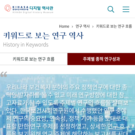
Home
연구 역사
키워드로 보는 연구 흐름
기관 역사
키워드로 보는 연구 역사
걸어온 길
기관 변천사
역대 기관장
연구원 사람들
History in Keywords
연구 역사
키워드로 보는 연구 흐름
주제별 종적 연구성과
정책과 연구
키워드로 보는 연구 역사
연구자들
간행물 변천사
우리나라 보건복지 분야의 주요 정책연구에 대한 종
적인 발자취를 볼 수 있고 미래 연구방향에 대한 참
기록물 아카이브
고자료가 될 수 있도록 주제별 연구의 흐름을 살펴보
사진 아카이브
문서 기록물
행정박물
영상 기록물
았다. 한국보건사회연구원에서 수행했던 연구 중에
서 연구의 중요성, 연속성, 정책 기여 등을 토대로 대
표할 만한 연구 주제를 선정하였고, 상세한 연구 흐
+1
50
주년 기념
름을 보기 위해 연구 주제에 해당하는 보고서를 시대