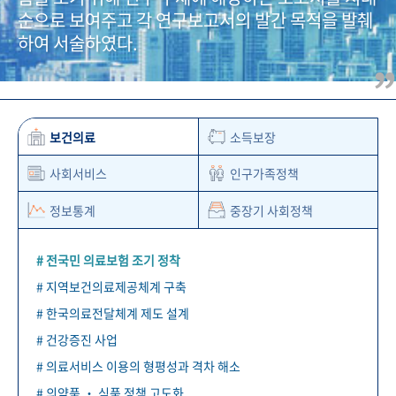
+1
성과 50선
숫자로 보는 50년
50
주년 광장
순으로 보여주고 각 연구보고서의 발간 목적을 발췌
세계와 함께 한 KIHASA
하여 서술하였다.
VR 역사관
보건의료
소득보장
사회서비스
인구가족정책
정보통계
중장기 사회정책
# 전국민 의료보험 조기 정착
# 지역보건의료제공체계 구축
# 한국의료전달체계 제도 설계
# 건강증진 사업
# 의료서비스 이용의 형평성과 격차 해소
# 의약품 ‧ 식품 정책 고도화