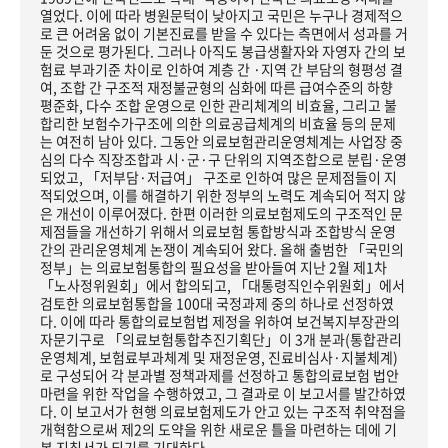
열었다. 이에 따라 병원문턱이 낮아지고 국민은 누구나 경제적으
로 큰 어려움 없이 기본진료를 받을 수 있다는 측면에서 성과를 거
둔 것으로 평가된다. 그러나 아직도 봉급생활자와 자영자 간의 보
험료 부과기준 차이로 인하여 계층 간 ·지역 간 부담의 형평성 결
여, 조합 간 구조적 재정불균형의 심화에 따른 급여수준의 하향
평준화, 다수 조합 운영으로 인한 관리체계의 비효율, 그리고 불
합리한 보험수가구조에 의한 의료공급체계의 비효율 등의 문제
는 여전히 남아 있다. 그동안 의료보험관리운영체계는 사업장 중
심의 다수 직장조합과 시·군·구 단위의 지역조합으로 분립·운영
되었고, 「저부담·저급여」 구조로 인하여 많은 문제점들이 지
적되었으며, 이를 해결하기 위한 정부의 노력도 계속되어 적지 않
은 개선이 이루어졌다. 한편 이러한 의료보험제도의 구조적인 문
제점들을 개선하기 위해서 의료보험 통합방식과 조합방식 운영
간의 관리운영체계 논쟁이 계속되어 왔다. 올해 출범한 「국민의
정부」는 의료보험통합의 필요성을 받아들여 지난 2월 제1차
「노사정위원회」에서 합의되고, 「대통령직인수위원회」에서
검토한 의료보험통합을 100대 국정과제 중의 하나로 선정하였
다. 이에 따라 통합의료보험법 제정을 위하여 보건복지부장관의
자문기구로 「의료보험통합추진기획단」이 3개 분과(통합관리
운영체계, 보험료부과체계 및 재정운영, 진료비심사·지불체계)
로 구성되어 각 분과별 정책과제를 선정하고 통합의료보험 법안
마련을 위한 작업을 수행하였고, 그 결과로 이 보고서를 발간하였
다. 이 보고서가 현행 의료보험제도가 안고 있는 구조적 취약점을
개혁함으로써 제2의 도약을 위한 새로운 틀을 마련하는 데에 기
본 지침서가 되기를 기대한다.