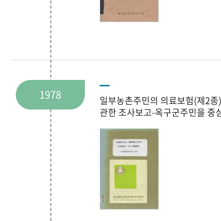
1978
일부농촌주민의 의료보험(제2종
관한 조사보고-옥구군주민을 중