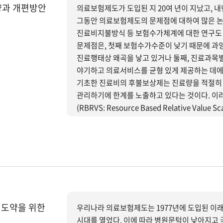
향과 개편방안
의료보험제도가 도입된 지 20여 년이 지났고, 
그동안 의료보험제도의 문제점에 대하여 많은 논
진료비지불방식 등 보험수가체계에 대한 연구도 
문제점은, 첫째 보험수가수준이 낮기 때문에 과
진료행태상 왜곡을 낳고 있거나 둘째, 진료과목
야기하고 의료서비스를 균형 있게 제공하는 데에 
기초한 진료비의 후불보상제는 진료량을 적절히
관리하기에 한계를 노출하고 있다는 것이다. 
(RBRVS: Resource Based Relative V
진료비지불을 질병단위로 포괄화하는 포괄수가제(DRG:
시범사업을 실시 중에 있다. 이러한 배경을 바탕으로 본 보고서는 의료보험 수가체계(진료비지불방식)의 유형과
수가체계 및 재정운영의 국제적 동향을 소개하였
지불제도의 개편방향을 모색하는 데에 연구목적을
 도약을 위한
우리나라 의료보험제도는 1977년에 도입된 이래
시대를 열었다. 이에 따라 병원문턱이 낮아지고 