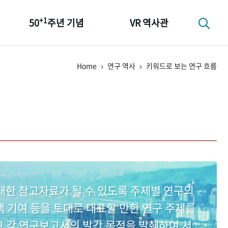
+1
50
주년 기념
VR 역사관
성과 50선
Home
연구 역사
키워드로 보는 연구 흐름
숫자로 보는 50년
+1
50
주년 광장
세계와 함께 한 KIHASA
대한 참고자료가 될 수 있도록 주제별 연구의
 기여 등을 토대로 대표할 만한 연구 주제를
고 각 연구보고서의 발간 목적을 발췌하여 서