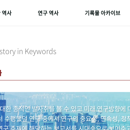
 역사
연구 역사
기록물 아카이브
온 길
정책과 연구
사진 아카이브
 변천사
키워드로 보는 연구 역사
문서 기록물
story in Keywords
 기관장
연구자들
행정박물
 사람들
간행물 변천사
영상 기록물
과
대한 종적인 발자취를 볼 수 있고 미래 연구방향에 
수행했던 연구 중에서 연구의 중요성, 연속성, 정책
 연구 주제에 해당하는 보고서를 시대순으로 보여주