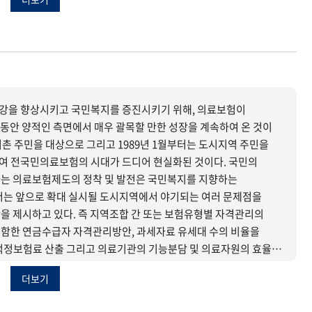
업을 활성화할 수 있는 특별한 시책의 모색이 아쉽다. 조속한
수립하기 위해서는 주민의 의식이나 태도의 파악은 필연적이라고 할
강을 향상시키고 국민복지를 증진시키기 위해, 의료보험이
그동안 양적인 측면에서 매우 괄목할 만한 성장을 계속하여 온 것이
어촌 주민을 대상으로 그리고 1989년 1월부터는 도시지역 주민을
여 전국민의료보험의 시대가 드디어 현실화된 것이다. 국민의
는 의료보험제도의 정착 및 발전은 국민복지를 지향하는
서는 앞으로 확대 실시될 도시지역에서 야기되는 여러 문제점을
을 제시하고 있다. 즉 지역조합 간 또는 보험유형별 자격관리의
함한 연금수급자 자격관리방안, 과세자료 유세대 수의 비율을
적정보험료 산출 그리고 의료기관의 기능분담 및 의료자원의 효율적
두었다.
더보기