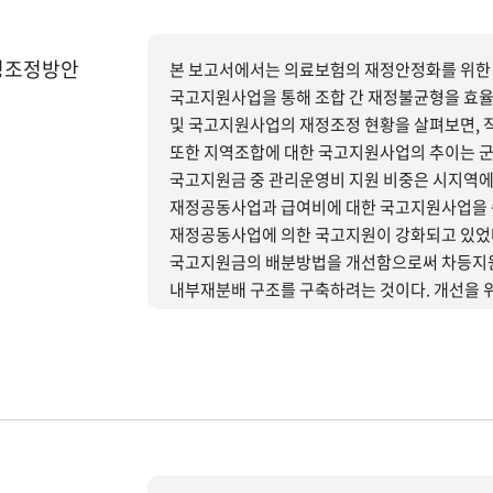
정조정방안
본 보고서에서는 의료보험의 재정안정화를 위한 
국고지원사업을 통해 조합 간 재정불균형을 효율적으로
및 국고지원사업의 재정조정 현황을 살펴보면, 
또한 지역조합에 대한 국고지원사업의 추이는 군
국고지원금 중 관리운영비 지원 비중은 시지역에
재정공동사업과 급여비에 대한 국고지원사업을 
재정공동사업에 의한 국고지원이 강화되고 있었
국고지원금의 배분방법을 개선함으로써 차등지원
내부재분배 구조를 구축하려는 것이다. 개선을 위한 구체적 추진방안으로, 국고지원 및 재정공공사업에 의한
지역조합에 대한 보험재정지원을 확대하여 재정
것이 재원의 내부재분배의 효율성을 향상시킬 수
국고지원 대 재정공동사업의 역할을 조정하되 
재정에 있어서 장기적으로 정부의 역할을 중립적