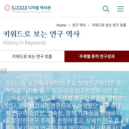
Home
연구 역사
키워드로 보는 연구 흐름
기관 역사
키워드로 보는 연구 역사
걸어온 길
기관 변천사
역대 기관장
연구원 사람들
History in Keywords
연구 역사
키워드로 보는 연구 흐름
주제별 종적 연구성과
정책과 연구
키워드로 보는 연구 역사
연구자들
간행물 변천사
우리나라 보건복지 분야의 주요 정책연구에 대한 종
적인 발자취를 볼 수 있고 미래 연구방향에 대한 참
기록물 아카이브
고자료가 될 수 있도록 주제별 연구의 흐름을 살펴보
사진 아카이브
문서 기록물
행정박물
영상 기록물
았다. 한국보건사회연구원에서 수행했던 연구 중에
서 연구의 중요성, 연속성, 정책 기여 등을 토대로 대
표할 만한 연구 주제를 선정하였고, 상세한 연구 흐
+1
50
주년 기념
름을 보기 위해 연구 주제에 해당하는 보고서를 시대