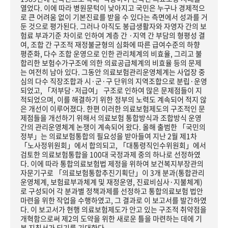
열었다. 이에 따라 병원문턱이 낮아지고 국민은 누구나 경제적으
로 큰 어려움 없이 기본진료를 받을 수 있다는 측면에서 성과를 거
둔 것으로 평가된다. 그러나 아직도 봉급생활자와 자영자 간의 보
험료 부과기준 차이로 인하여 계층 간 ·지역 간 부담의 형평성 결
여, 조합 간 구조적 재정불균형의 심화에 따른 급여수준의 하향
평준화, 다수 조합 운영으로 인한 관리체계의 비효율, 그리고 불
합리한 보험수가구조에 의한 의료공급체계의 비효율 등의 문제
는 여전히 남아 있다. 그동안 의료보험관리운영체계는 사업장 중
심의 다수 직장조합과 시·군·구 단위의 지역조합으로 분립·운영
되었고, 「저부담·저급여」 구조로 인하여 많은 문제점들이 지
적되었으며, 이를 해결하기 위한 정부의 노력도 계속되어 적지 않
은 개선이 이루어졌다. 한편 이러한 의료보험제도의 구조적인 문
제점들을 개선하기 위해서 의료보험 통합방식과 조합방식 운영
간의 관리운영체계 논쟁이 계속되어 왔다. 올해 출범한 「국민의
정부」는 의료보험통합의 필요성을 받아들여 지난 2월 제1차
「노사정위원회」에서 합의되고, 「대통령직인수위원회」에서
검토한 의료보험통합을 100대 국정과제 중의 하나로 선정하였
다. 이에 따라 통합의료보험법 제정을 위하여 보건복지부장관의
자문기구로 「의료보험통합추진기획단」이 3개 분과(통합관리
운영체계, 보험료부과체계 및 재정운영, 진료비심사·지불체계)
로 구성되어 각 분과별 정책과제를 선정하고 통합의료보험 법안
마련을 위한 작업을 수행하였고, 그 결과로 이 보고서를 발간하였
다. 이 보고서가 현행 의료보험제도가 안고 있는 구조적 취약점을
개혁함으로써 제2의 도약을 위한 새로운 틀을 마련하는 데에 기
본 지침서가 되기를 기대한다.