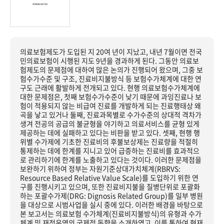
의료보험제도가 도입된 지 20여 년이 지났고, 내년 7월이면 전국
민의료보험이 시행된 지도 9년을 경과하게 된다. 그동안 의료보
험제도의 문제점에 대하여 많은 논의가 진행되어 왔으며, 그중 보
험수가수준 및 구조, 진료비지불방식 등 보험수가체계에 대한 연
구도 근래에 활발하게 전개되고 있다. 현행 의료보험수가체계에
대한 문제점은, 첫째 보험수가수준이 낮기 때문에 과잉진료나 보
험이 적용되지 않는 비급여 진료를 개발하게 되는 진료행태상 왜
곡을 낳고 있거나 둘째, 진료과목별로 수가수준의 상대적 격차가
생겨 전공의 공급의 불균형을 야기하고 의료서비스를 균형 있게
제공하는 데에 실패하고 있다는 비판을 받고 있다. 셋째, 현행 행
위별 수가제에 기초한 진료비의 후불보상제는 진료량을 적절히
통제하는 데에 한계를 지니고 있어 급증하는 진료비를 효과적으
로 관리하기에 한계를 노출하고 있다는 것이다. 이러한 문제점을
보완하기 위하여 정부는 자원기준상대가치체계(RBRVS:
Resource Based Relative Value Scale)를 도입하기 위한 연
구를 진행시키고 있으며, 또한 진료비지불을 질병단위로 포괄화
하는 포괄수가제(DRG: Dignosis Related Group)를 일부 병원
을 대상으로 시범사업을 실시 중에 있다. 이러한 배경을 바탕으로
본 보고서는 의료보험 수가체계(진료비지불방식)의 유형과 수가
체계 및 재정운영의 국제적 동향을 소개하였고, 이를 통하여 현재