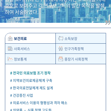
+1
성과 50선
숫자로 보는 50년
50
주년 광장
순으로 보여주고 각 연구보고서의 발간 목적을 발췌
세계와 함께 한 KIHASA
하여 서술하였다.
VR 역사관
보건의료
소득보장
사회서비스
인구가족정책
정보통계
중장기 사회정책
# 전국민 의료보험 조기 정착
# 지역보건의료제공체계 구축
# 한국의료전달체계 제도 설계
# 건강증진 사업
# 의료서비스 이용의 형평성과 격차 해소
# 의약품 ‧ 식품 정책 고도화