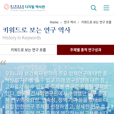
Home
연구 역사
키워드로 보는 연구 흐름
기관 역사
키워드로 보는 연구 역사
걸어온 길
기관 변천사
역대 기관장
연구원 사람들
History in Keywords
연구 역사
키워드로 보는 연구 흐름
주제별 종적 연구성과
정책과 연구
키워드로 보는 연구 역사
연구자들
간행물 변천사
우리나라 보건복지 분야의 주요 정책연구에 대한 종
적인 발자취를 볼 수 있고 미래 연구방향에 대한 참
기록물 아카이브
고자료가 될 수 있도록 주제별 연구의 흐름을 살펴보
사진 아카이브
문서 기록물
행정박물
영상 기록물
았다. 한국보건사회연구원에서 수행했던 연구 중에
서 연구의 중요성, 연속성, 정책 기여 등을 토대로 대
표할 만한 연구 주제를 선정하였고, 상세한 연구 흐
+1
50
주년 기념
름을 보기 위해 연구 주제에 해당하는 보고서를 시대