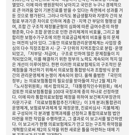
열었다. 이에 따라 병원문턱이 낮아지고 국민은 누구나 경제적으
로 큰 어려움 없이 기본진료를 받을 수 있다는 측면에서 성과를 거
둔 것으로 평가된다. 그러나 아직도 봉급생활자와 자영자 간의 보
험료 부과기준 차이로 인하여 계층 간 ·지역 간 부담의 형평성 결
여, 조합 간 구조적 재정불균형의 심화에 따른 급여수준의 하향
평준화, 다수 조합 운영으로 인한 관리체계의 비효율, 그리고 불
합리한 보험수가구조에 의한 의료공급체계의 비효율 등의 문제
는 여전히 남아 있다. 그동안 의료보험관리운영체계는 사업장 중
심의 다수 직장조합과 시·군·구 단위의 지역조합으로 분립·운영
되었고, 「저부담·저급여」 구조로 인하여 많은 문제점들이 지
적되었으며, 이를 해결하기 위한 정부의 노력도 계속되어 적지 않
은 개선이 이루어졌다. 한편 이러한 의료보험제도의 구조적인 문
제점들을 개선하기 위해서 의료보험 통합방식과 조합방식 운영
간의 관리운영체계 논쟁이 계속되어 왔다. 올해 출범한 「국민의
정부」는 의료보험통합의 필요성을 받아들여 지난 2월 제1차
「노사정위원회」에서 합의되고, 「대통령직인수위원회」에서
검토한 의료보험통합을 100대 국정과제 중의 하나로 선정하였
다. 이에 따라 통합의료보험법 제정을 위하여 보건복지부장관의
자문기구로 「의료보험통합추진기획단」이 3개 분과(통합관리
운영체계, 보험료부과체계 및 재정운영, 진료비심사·지불체계)
로 구성되어 각 분과별 정책과제를 선정하고 통합의료보험 법안
마련을 위한 작업을 수행하였고, 그 결과로 이 보고서를 발간하였
다. 이 보고서가 현행 의료보험제도가 안고 있는 구조적 취약점을
개혁함으로써 제2의 도약을 위한 새로운 틀을 마련하는 데에 기
본 지침서가 되기를 기대한다.