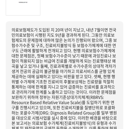
의료보험제도가 도입된 지 20여 년이 지났고, 내년 7월이면 전국
민의료보험이 시행된 지도 9년을 경과하게 된다. 그동안 의료보
험제도의 문제점에 대하여 많은 논의가 진행되어 왔으며, 그중 보
험수가수준 및 구조, 진료비지불방식 등 보험수가체계에 대한 연
구도 근래에 활발하게 전개되고 있다. 현행 의료보험수가체계에
대한 문제점은, 첫째 보험수가수준이 낮기 때문에 과잉진료나 보
험이 적용되지 않는 비급여 진료를 개발하게 되는 진료행태상 왜
곡을 낳고 있거나 둘째, 진료과목별로 수가수준의 상대적 격차가
생겨 전공의 공급의 불균형을 야기하고 의료서비스를 균형 있게
제공하는 데에 실패하고 있다는 비판을 받고 있다. 셋째, 현행 행
위별 수가제에 기초한 진료비의 후불보상제는 진료량을 적절히
통제하는 데에 한계를 지니고 있어 급증하는 진료비를 효과적으
로 관리하기에 한계를 노출하고 있다는 것이다. 이러한 문제점을
보완하기 위하여 정부는 자원기준상대가치체계(RBRVS:
Resource Based Relative Value Scale)를 도입하기 위한 연
구를 진행시키고 있으며, 또한 진료비지불을 질병단위로 포괄화
하는 포괄수가제(DRG: Dignosis Related Group)를 일부 병원
을 대상으로 시범사업을 실시 중에 있다. 이러한 배경을 바탕으로
본 보고서는 의료보험 수가체계(진료비지불방식)의 유형과 수가
체계 및 재정운영의 국제적 동향을 소개하였고, 이를 통하여 현재