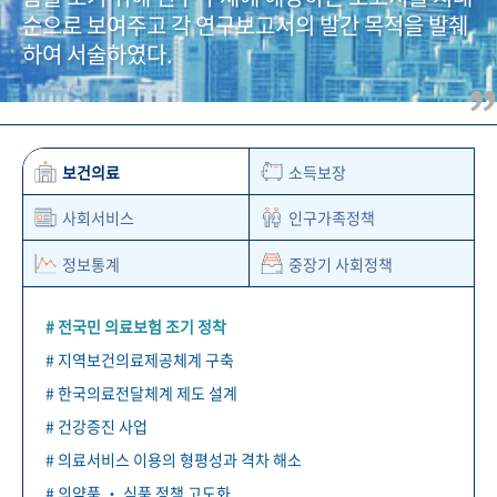
+1
성과 50선
숫자로 보는 50년
50
주년 광장
순으로 보여주고 각 연구보고서의 발간 목적을 발췌
세계와 함께 한 KIHASA
하여 서술하였다.
VR 역사관
보건의료
소득보장
사회서비스
인구가족정책
정보통계
중장기 사회정책
# 전국민 의료보험 조기 정착
# 지역보건의료제공체계 구축
# 한국의료전달체계 제도 설계
# 건강증진 사업
# 의료서비스 이용의 형평성과 격차 해소
# 의약품 ‧ 식품 정책 고도화