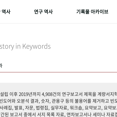
 역사
연구 역사
기록물 아카이브
온 길
정책과 연구
사진 아카이브
 변천사
키워드로 보는 연구 역사
문서 기록물
story in Keywords
 기관장
연구자들
행정박물
 사람들
간행물 변천사
영상 기록물
과
설립 이후 2019년까지 4,908건의 연구보고서 제목을 계량서
도어와 오분석 결과, 숫자, 관용구 등의 불용어를 제거하고 빈도
사례집, 발표, 자문, 법령집, 실무자료, 워크숍, 요약보고, 요약보
까지 발간된 보고서 중에서 서지 목록 자료, 연차보고서나 세미나 