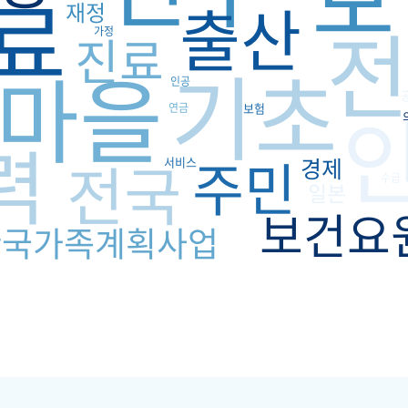
료
출산
재정
가정
진료
기초
마을
인공
연금
보험
력
주민
전국
경제
서비스
수급
일본
보건요
한국가족계획사업