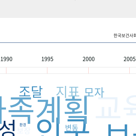
한국보건사회연
1990
1995
2000
2005
조달
지표
모자
교
가족계획
인구
보
성
환경
변동
보장