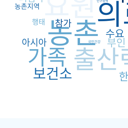
요원
의
인구정책
농촌지역
농촌
참가
행태
수요
부인
아시아
출산
국민건강
가족
보건소