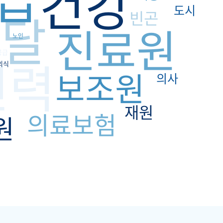
건강
도시
전달
빈곤
진료원
노인
공급
인력
의식
보조원
의사
재원
의료보험
원