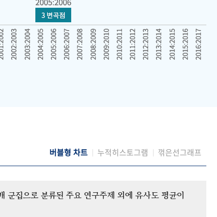
버블형 차트
누적히스토그램
꺾은선그래프
12개 군집으로 분류된 주요 연구주제 외에 유사도 평균이