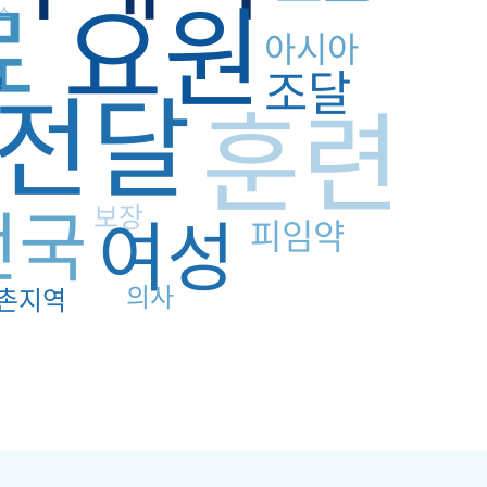
료
요원
스
아시아
조달
전달
경
훈련
전국
보장
여성
피임약
의사
촌지역