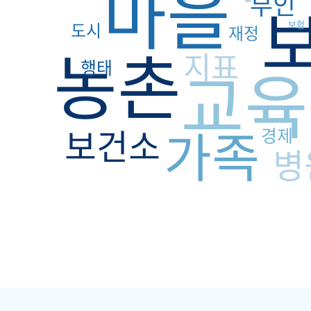
마을
부인
도시
보험
재정
농촌
지표
교육
행태
가족
보건소
경제
병