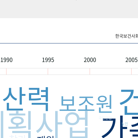
한국보건사회연
1990
1995
2000
2005
출산력
보조원
계획사업
가
국민건강
노인