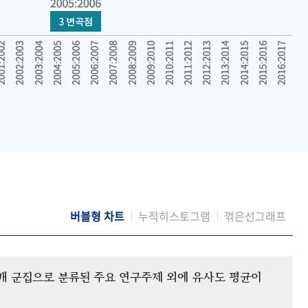
버블형 차트
누적히스토그램
꺾은선그래프
12개 군집으로 분류된 주요 연구주제 외에 유사도 평균이