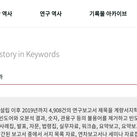
 역사
연구 역사
기록물 아카이브
온 길
정책과 연구
사진 아카이브
 변천사
키워드로 보는 연구 역사
문서 기록물
story in Keywords
 기관장
연구자들
행정박물
 사람들
간행물 변천사
영상 기록물
과
설립 이후 2019년까지 4,908건의 연구보고서 제목을 계량서
도어와 오분석 결과, 숫자, 관용구 등의 불용어를 제거하고 빈도
사례집, 발표, 자문, 법령집, 실무자료, 워크숍, 요약보고, 요약보
까지 발간된 보고서 중에서 서지 목록 자료, 연차보고서나 세미나 