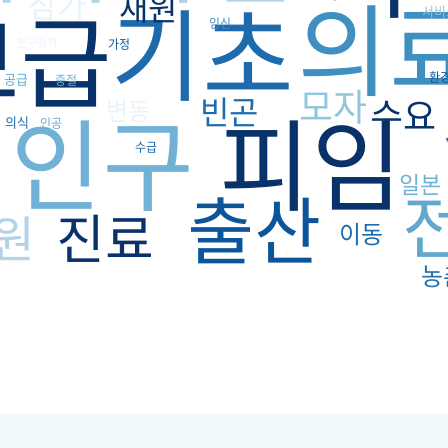
의
기초
참가
재원
보급
서비
임신
인구정책
가정
환
공급
중절
모자
인구
빈곤
피임
수요
변동
의식
인공
수급
일본
출산
진료
원
이동
농