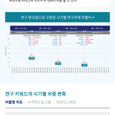
회연구원 50년간의 연구주제 변화추세를 볼 수 있다."
연구 변곡점으로 구분된 시기별 연구주제 차별어
연구 키워드의 시기별 비중 변화
버블형 차트
누적히스토그램
꺾은선그래프