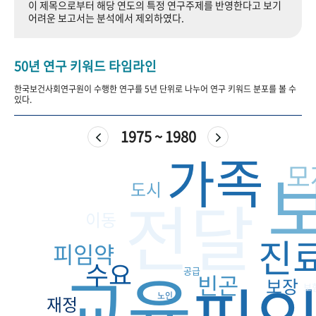
이 제목으로부터 해당 연도의 특정 연구주제를 반영한다고 보기
+1
성과 50선
숫자로 보는 50년
50
주년 광장
어려운 보고서는 분석에서 제외하였다.
세계와 함께 한 KIHASA
50년 연구 키워드 타임라인
VR 역사관
한국보건사회연구원이 수행한 연구를 5년 단위로 나누어 연구 키워드 분포를 볼 수
있다.
1975 ~ 1980
가족
모
도시
전달
이동
진
피임약
수요
교육
공급
빈곤
보장
보
노인
재정