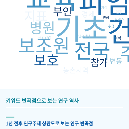
피
부인
가정
기초
지표
경제
인공
연금
병원
서비스
수급
보조원
인구정책
국민건강
의식
전국
보호
참가
변동
농촌지역
키워드 변곡점으로 보는 연구 역사
1년 전후 연구주제 상관도로 보는 연구 변곡점