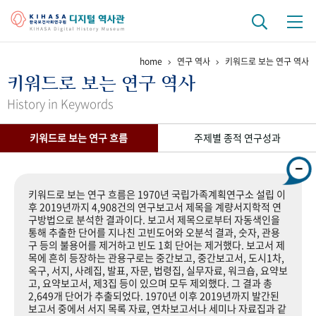
home
연구 역사
키워드로 보는 연구 역사
기관 역사
키워드로 보는 연구 역사
걸어온 길
기관 변천사
역대 기관장
연구원 사람들
History in Keywords
연구 역사
키워드로 보는 연구 흐름
주제별 종적 연구성과
정책과 연구
키워드로 보는 연구 역사
연구자들
간행물 변천사
키워드로 보는 연구 흐름은 1970년 국립가족계획연구소 설립 이
후 2019년까지 4,908건의 연구보고서 제목을 계량서지학적 연
구방법으로 분석한 결과이다. 보고서 제목으로부터 자동색인을
기록물 아카이브
통해 추출한 단어를 지나친 고빈도어와 오분석 결과, 숫자, 관용
구 등의 불용어를 제거하고 빈도 1회 단어는 제거했다. 보고서 제
사진 아카이브
문서 기록물
행정박물
영상 기록물
목에 흔히 등장하는 관용구로는 중간보고, 중간보고서, 도시1차,
옥구, 서지, 사례집, 발표, 자문, 법령집, 실무자료, 워크숍, 요약보
고, 요약보고서, 제3집 등이 있으며 모두 제외했다. 그 결과 총
2,649개 단어가 추출되었다. 1970년 이후 2019년까지 발간된
+1
50
주년 기념
보고서 중에서 서지 목록 자료, 연차보고서나 세미나 자료집과 같