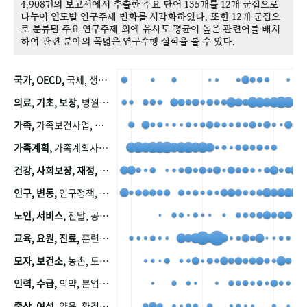
4,908건의 보고서에서 추출한 주요 단어 135개를 12개 군집으로
나누어 연도별 연구주제 변화를 시각화하였다. 또한 12개 군집으
로 분류된 주요 연구주제 외에 유사도 평균이 높은 관련어를 배치
하여 관련 분야의 폭넓은 연구수행 실적을 볼 수 있다.
국가, OECD,
국제, 생산, 아시아, 태평양, 태평양지역, 참가
의료, 기초, 보장,
병원, 가정, 연금, 연계, 공적, 일본, 생활, 국민기초생활보장제도, 국민연금, 기금, 저소득층, 근로, 자활, 급여, 환자, 의료비, 모니터링, 한국복지패널, 소득, 지표, 빈곤, 노후, 장애인
가족,
가족보건사업, 산업, 친화, 전국, 출산력
가족계획,
가족계획사업, 가족계획사업평가, 한국가족계획사업, 피임, 보급, 부인, 자궁, 피임약
건강, 사회보장, 재정,
보험, 건강보험, 국민건강증진, 건강영향평가, 경제, 지출, 성장, 협동, 영양, 국민건강, 하국인, 영양조사, 사회보장제도, 행태, 의식
인구, 변동,
인구정책, 저출산, 고령사회, 고령화, 이동, 남북한, 지방자치단체, 컨설팅, 복지정책평가, 집, 사회개발
노인, 서비스,
전달, 공공, 보육, 수요, 공급, 사회서비스, 데이터, 보호, 요양, 아동, 예방, 청소년, 효율, 자원
교육, 요원, 진료,
훈련, 보건요원, 마을, 마을건강사업, 보조원, 진료원, 보건진료원, 보건진료원교재
모자, 보건소,
농촌, 도시, 금연, 농촌지역, 모자보건사업
인력, 수급,
의약, 분업, 식품, 의약품, 의사, 안전
출산, 여성,
양육, 환경, 임신, 인공, 중절