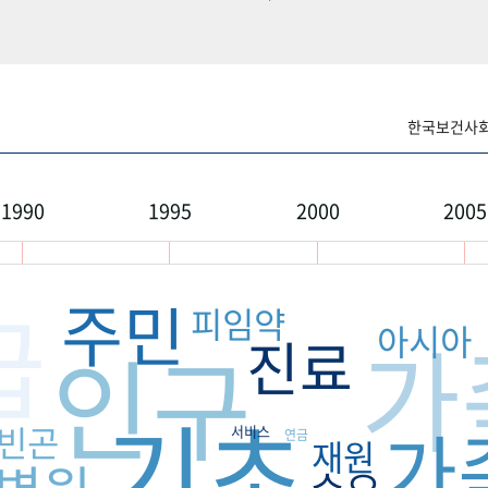
한국보건사회연
1990
1995
2000
2005
주민
급
피임약
아시아
가
진료
인구
기초
가
빈곤
서비스
연금
재원