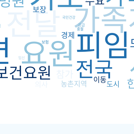
병원
수요
가족
전달
보장
국민건강
피임
공급
식
중절
련
경제
요원
보험
전국
임신
보건요원
참가
이동
농촌지역
도시
의사