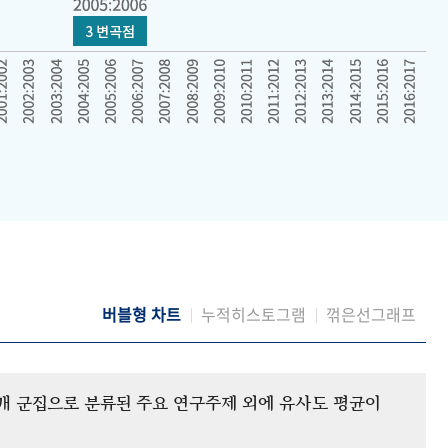
버블형 차트
누적히스토그램
꺾은선그래프
12개 군집으로 분류된 주요 연구주제 외에 유사도 평균이