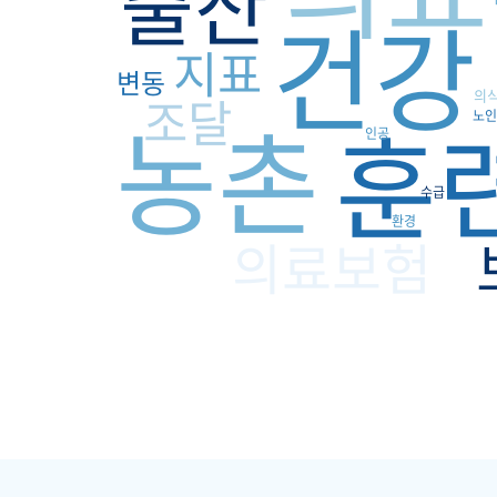
출산
건강
지표
변동
의
조달
농촌
훈
노인
인공
수급
환경
의료보험