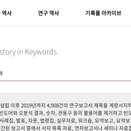
 역사
연구 역사
기록물 아카이브
온 길
정책과 연구
사진 아카이브
 변천사
키워드로 보는 연구 역사
문서 기록물
story in Keywords
 기관장
연구자들
행정박물
 사람들
간행물 변천사
영상 기록물
과
설립 이후 2019년까지 4,908건의 연구보고서 제목을 계량서
도어와 오분석 결과, 숫자, 관용구 등의 불용어를 제거하고 빈도
사례집, 발표, 자문, 법령집, 실무자료, 워크숍, 요약보고, 요약보
까지 발간된 보고서 중에서 서지 목록 자료, 연차보고서나 세미나 