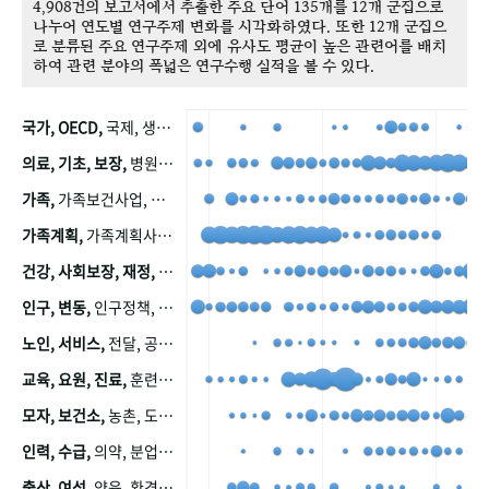
4,908건의 보고서에서 추출한 주요 단어 135개를 12개 군집으로
나누어 연도별 연구주제 변화를 시각화하였다. 또한 12개 군집으
로 분류된 주요 연구주제 외에 유사도 평균이 높은 관련어를 배치
하여 관련 분야의 폭넓은 연구수행 실적을 볼 수 있다.
국가, OECD,
국제, 생산, 아시아, 태평양, 태평양지역, 참가
의료, 기초, 보장,
병원, 가정, 연금, 연계, 공적, 일본, 생활, 국민기초생활보장제도, 국민연금, 기금, 저소득층, 근로, 자활, 급여, 환자, 의료비, 모니터링, 한국복지패널, 소득, 지표, 빈곤, 노후, 장애인
가족,
가족보건사업, 산업, 친화, 전국, 출산력
가족계획,
가족계획사업, 가족계획사업평가, 한국가족계획사업, 피임, 보급, 부인, 자궁, 피임약
건강, 사회보장, 재정,
보험, 건강보험, 국민건강증진, 건강영향평가, 경제, 지출, 성장, 협동, 영양, 국민건강, 하국인, 영양조사, 사회보장제도, 행태, 의식
인구, 변동,
인구정책, 저출산, 고령사회, 고령화, 이동, 남북한, 지방자치단체, 컨설팅, 복지정책평가, 집, 사회개발
노인, 서비스,
전달, 공공, 보육, 수요, 공급, 사회서비스, 데이터, 보호, 요양, 아동, 예방, 청소년, 효율, 자원
교육, 요원, 진료,
훈련, 보건요원, 마을, 마을건강사업, 보조원, 진료원, 보건진료원, 보건진료원교재
모자, 보건소,
농촌, 도시, 금연, 농촌지역, 모자보건사업
인력, 수급,
의약, 분업, 식품, 의약품, 의사, 안전
출산, 여성,
양육, 환경, 임신, 인공, 중절