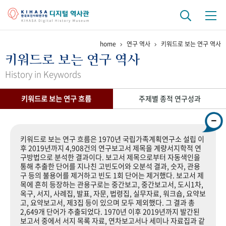
home
연구 역사
키워드로 보는 연구 역사
기관 역사
키워드로 보는 연구 역사
걸어온 길
기관 변천사
역대 기관장
연구원 사람들
History in Keywords
연구 역사
키워드로 보는 연구 흐름
주제별 종적 연구성과
정책과 연구
키워드로 보는 연구 역사
연구자들
간행물 변천사
키워드로 보는 연구 흐름은 1970년 국립가족계획연구소 설립 이
후 2019년까지 4,908건의 연구보고서 제목을 계량서지학적 연
구방법으로 분석한 결과이다. 보고서 제목으로부터 자동색인을
기록물 아카이브
통해 추출한 단어를 지나친 고빈도어와 오분석 결과, 숫자, 관용
구 등의 불용어를 제거하고 빈도 1회 단어는 제거했다. 보고서 제
사진 아카이브
문서 기록물
행정박물
영상 기록물
목에 흔히 등장하는 관용구로는 중간보고, 중간보고서, 도시1차,
옥구, 서지, 사례집, 발표, 자문, 법령집, 실무자료, 워크숍, 요약보
고, 요약보고서, 제3집 등이 있으며 모두 제외했다. 그 결과 총
2,649개 단어가 추출되었다. 1970년 이후 2019년까지 발간된
+1
50
주년 기념
보고서 중에서 서지 목록 자료, 연차보고서나 세미나 자료집과 같