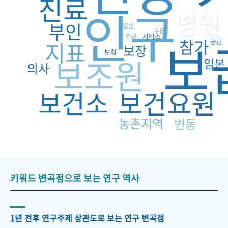
진료
인구
병원
부인
임신
수급
서비스
인공
보
참가
지표
공급
보장
보험
보조원
일본
의사
보건요원
보건소
농촌지역
변동
키워드 변곡점으로 보는 연구 역사
1년 전후 연구주제 상관도로 보는 연구 변곡점