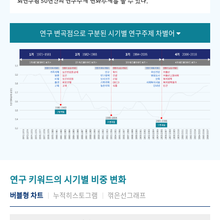
회연구원 50년간의 연구주제 변화추세를 볼 수 있다."
연구 변곡점으로 구분된 시기별 연구주제 차별어
연구 키워드의 시기별 비중 변화
버블형 차트
누적히스토그램
꺾은선그래프