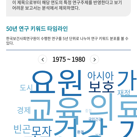
이 제목으로부터 해당 연도의 특정 연구주제를 반영한다고 보기
+1
성과 50선
숫자로 보는 50년
50
주년 광장
어려운 보고서는 분석에서 제외하였다.
세계와 함께 한 KIHASA
50년 연구 키워드 타임라인
VR 역사관
한국보건사회연구원이 수행한 연구를 5년 단위로 나누어 연구 키워드 분포를 볼 수
있다.
1975 ~ 1980
요원
아시아
보호
도시
의
교육
재정
경제
중절
건강
국민건강
빈곤
모자
환경
가정