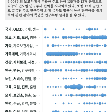
4,908건의 보고서에서 추출한 주요 단어 135개를 12개 군집으로
나누어 연도별 연구주제 변화를 시각화하였다. 또한 12개 군집으
로 분류된 주요 연구주제 외에 유사도 평균이 높은 관련어를 배치
하여 관련 분야의 폭넓은 연구수행 실적을 볼 수 있다.
국가, OECD,
국제, 생산, 아시아, 태평양, 태평양지역, 참가
의료, 기초, 보장,
병원, 가정, 연금, 연계, 공적, 일본, 생활, 국민기초생활보장제도, 국민연금, 기금, 저소득층, 근로, 자활, 급여, 환자, 의료비, 모니터링, 한국복지패널, 소득, 지표, 빈곤, 노후, 장애인
가족,
가족보건사업, 산업, 친화, 전국, 출산력
가족계획,
가족계획사업, 가족계획사업평가, 한국가족계획사업, 피임, 보급, 부인, 자궁, 피임약
건강, 사회보장, 재정,
보험, 건강보험, 국민건강증진, 건강영향평가, 경제, 지출, 성장, 협동, 영양, 국민건강, 하국인, 영양조사, 사회보장제도, 행태, 의식
인구, 변동,
인구정책, 저출산, 고령사회, 고령화, 이동, 남북한, 지방자치단체, 컨설팅, 복지정책평가, 집, 사회개발
노인, 서비스,
전달, 공공, 보육, 수요, 공급, 사회서비스, 데이터, 보호, 요양, 아동, 예방, 청소년, 효율, 자원
교육, 요원, 진료,
훈련, 보건요원, 마을, 마을건강사업, 보조원, 진료원, 보건진료원, 보건진료원교재
모자, 보건소,
농촌, 도시, 금연, 농촌지역, 모자보건사업
인력, 수급,
의약, 분업, 식품, 의약품, 의사, 안전
출산, 여성,
양육, 환경, 임신, 인공, 중절