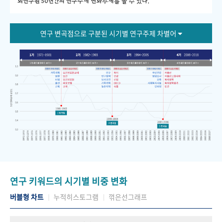
회연구원 50년간의 연구주제 변화추세를 볼 수 있다."
연구 변곡점으로 구분된 시기별 연구주제 차별어
연구 키워드의 시기별 비중 변화
버블형 차트
누적히스토그램
꺾은선그래프