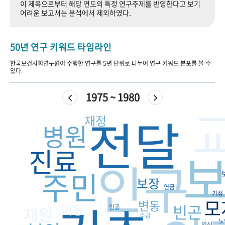
이 제목으로부터 해당 연도의 특정 연구주제를 반영한다고 보기
+1
성과 50선
숫자로 보는 50년
50
주년 광장
어려운 보고서는 분석에서 제외하였다.
세계와 함께 한 KIHASA
50년 연구 키워드 타임라인
VR 역사관
한국보건사회연구원이 수행한 연구를 5년 단위로 나누어 연구 키워드 분포를 볼 수
있다.
1975 ~ 1980
전달
재정
병원
진료
인구
주민
보장
연금
가정
모
변동
빈곤
이동
재원
인공
수급
노
임신