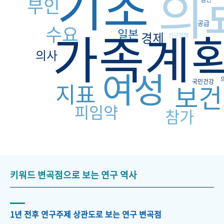
기초
의
부인
공급
수요
가족계
일본
경제
인구정책
의사
여성
국민건강
지표
보건
피임약
참가
키워드 변곡점으로 보는 연구 역사
1년 전후 연구주제 상관도로 보는 연구 변곡점