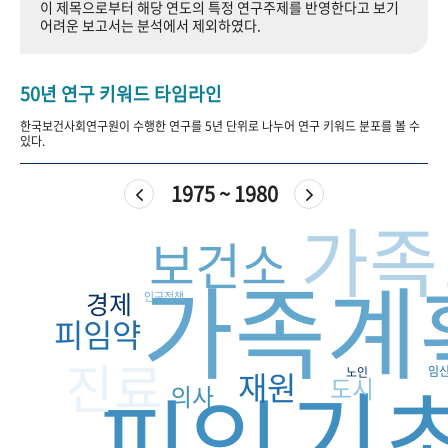
이 제목으로부터 해당 연도의 특정 연구주제를 반영한다고 보기
+1
성과 50선
숫자로 보는 50년
50
주년 광장
어려운 보고서는 분석에서 제외하였다.
세계와 함께 한 KIHASA
50년 연구 키워드 타임라인
VR 역사관
한국보건사회연구원이 수행한 연구를 5년 단위로 나누어 연구 키워드 분포를 볼 수
있다.
1975 ~ 1980
가족
보건소
가족계
경제
인구정책
피임약
진료
기
임
재원
노인
피임
도시
의사