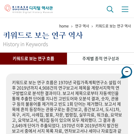
home
연구 역사
키워드로 보는 연구 역사
기관 역사
키워드로 보는 연구 역사
걸어온 길
기관 변천사
역대 기관장
연구원 사람들
History in Keywords
연구 역사
키워드로 보는 연구 흐름
주제별 종적 연구성과
정책과 연구
키워드로 보는 연구 역사
연구자들
간행물 변천사
키워드로 보는 연구 흐름은 1970년 국립가족계획연구소 설립 이
후 2019년까지 4,908건의 연구보고서 제목을 계량서지학적 연
구방법으로 분석한 결과이다. 보고서 제목으로부터 자동색인을
기록물 아카이브
통해 추출한 단어를 지나친 고빈도어와 오분석 결과, 숫자, 관용
구 등의 불용어를 제거하고 빈도 1회 단어는 제거했다. 보고서 제
사진 아카이브
문서 기록물
행정박물
영상 기록물
목에 흔히 등장하는 관용구로는 중간보고, 중간보고서, 도시1차,
옥구, 서지, 사례집, 발표, 자문, 법령집, 실무자료, 워크숍, 요약보
고, 요약보고서, 제3집 등이 있으며 모두 제외했다. 그 결과 총
2,649개 단어가 추출되었다. 1970년 이후 2019년까지 발간된
+1
50
주년 기념
보고서 중에서 서지 목록 자료, 연차보고서나 세미나 자료집과 같