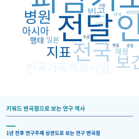
가정
전달
빈곤
병원
국민건
의식
서비스
아시아
수급
일본
행태
전국
지표
연금
중절
재정
보
한국가족계획사업
키워드 변곡점으로 보는 연구 역사
1년 전후 연구주제 상관도로 보는 연구 변곡점