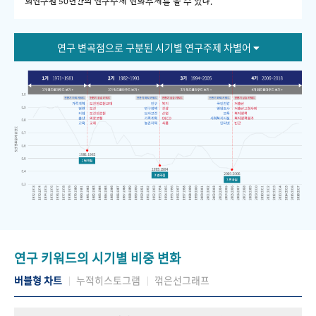
회연구원 50년간의 연구주제 변화추세를 볼 수 있다."
연구 변곡점으로 구분된 시기별 연구주제 차별어
연구 키워드의 시기별 비중 변화
버블형 차트
누적히스토그램
꺾은선그래프