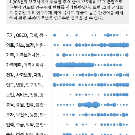
4,908건의 보고서에서 추출한 주요 단어 135개를 12개 군집으로
나누어 연도별 연구주제 변화를 시각화하였다. 또한 12개 군집으
로 분류된 주요 연구주제 외에 유사도 평균이 높은 관련어를 배치
하여 관련 분야의 폭넓은 연구수행 실적을 볼 수 있다.
국가, OECD,
국제, 생산, 아시아, 태평양, 태평양지역, 참가
의료, 기초, 보장,
병원, 가정, 연금, 연계, 공적, 일본, 생활, 국민기초생활보장제도, 국민연금, 기금, 저소득층, 근로, 자활, 급여, 환자, 의료비, 모니터링, 한국복지패널, 소득, 지표, 빈곤, 노후, 장애인
가족,
가족보건사업, 산업, 친화, 전국, 출산력
가족계획,
가족계획사업, 가족계획사업평가, 한국가족계획사업, 피임, 보급, 부인, 자궁, 피임약
건강, 사회보장, 재정,
보험, 건강보험, 국민건강증진, 건강영향평가, 경제, 지출, 성장, 협동, 영양, 국민건강, 하국인, 영양조사, 사회보장제도, 행태, 의식
인구, 변동,
인구정책, 저출산, 고령사회, 고령화, 이동, 남북한, 지방자치단체, 컨설팅, 복지정책평가, 집, 사회개발
노인, 서비스,
전달, 공공, 보육, 수요, 공급, 사회서비스, 데이터, 보호, 요양, 아동, 예방, 청소년, 효율, 자원
교육, 요원, 진료,
훈련, 보건요원, 마을, 마을건강사업, 보조원, 진료원, 보건진료원, 보건진료원교재
모자, 보건소,
농촌, 도시, 금연, 농촌지역, 모자보건사업
인력, 수급,
의약, 분업, 식품, 의약품, 의사, 안전
출산, 여성,
양육, 환경, 임신, 인공, 중절