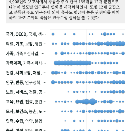
4,908건의 보고서에서 추출한 주요 단어 135개를 12개 군집으로
나누어 연도별 연구주제 변화를 시각화하였다. 또한 12개 군집으
로 분류된 주요 연구주제 외에 유사도 평균이 높은 관련어를 배치
하여 관련 분야의 폭넓은 연구수행 실적을 볼 수 있다.
국가, OECD,
국제, 생산, 아시아, 태평양, 태평양지역, 참가
의료, 기초, 보장,
병원, 가정, 연금, 연계, 공적, 일본, 생활, 국민기초생활보장제도, 국민연금, 기금, 저소득층, 근로, 자활, 급여, 환자, 의료비, 모니터링, 한국복지패널, 소득, 지표, 빈곤, 노후, 장애인
가족,
가족보건사업, 산업, 친화, 전국, 출산력
가족계획,
가족계획사업, 가족계획사업평가, 한국가족계획사업, 피임, 보급, 부인, 자궁, 피임약
건강, 사회보장, 재정,
보험, 건강보험, 국민건강증진, 건강영향평가, 경제, 지출, 성장, 협동, 영양, 국민건강, 하국인, 영양조사, 사회보장제도, 행태, 의식
인구, 변동,
인구정책, 저출산, 고령사회, 고령화, 이동, 남북한, 지방자치단체, 컨설팅, 복지정책평가, 집, 사회개발
노인, 서비스,
전달, 공공, 보육, 수요, 공급, 사회서비스, 데이터, 보호, 요양, 아동, 예방, 청소년, 효율, 자원
교육, 요원, 진료,
훈련, 보건요원, 마을, 마을건강사업, 보조원, 진료원, 보건진료원, 보건진료원교재
모자, 보건소,
농촌, 도시, 금연, 농촌지역, 모자보건사업
인력, 수급,
의약, 분업, 식품, 의약품, 의사, 안전
출산, 여성,
양육, 환경, 임신, 인공, 중절