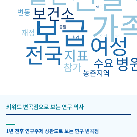
보건소
가
연금
변동
보급
중절
재정
여성
의식
임신
환경
전국
지표
병
수요
참가
농촌지역
키워드 변곡점으로 보는 연구 역사
1년 전후 연구주제 상관도로 보는 연구 변곡점