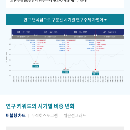
회연구원 50년간의 연구주제 변화추세를 볼 수 있다."
연구 변곡점으로 구분된 시기별 연구주제 차별어
연구 키워드의 시기별 비중 변화
버블형 차트
누적히스토그램
꺾은선그래프