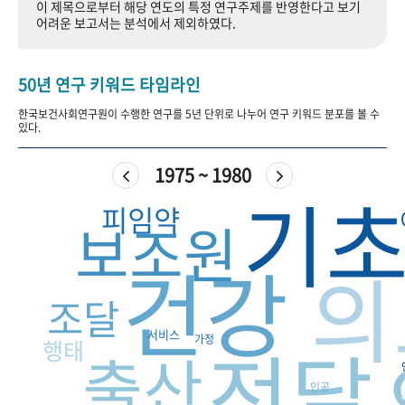
이 제목으로부터 해당 연도의 특정 연구주제를 반영한다고 보기
+1
성과 50선
숫자로 보는 50년
50
주년 광장
어려운 보고서는 분석에서 제외하였다.
세계와 함께 한 KIHASA
50년 연구 키워드 타임라인
VR 역사관
한국보건사회연구원이 수행한 연구를 5년 단위로 나누어 연구 키워드 분포를 볼 수
있다.
1975 ~ 1980
기
피임약
보조원
건강
의
조달
서비스
전달
가정
행태
출산
인공