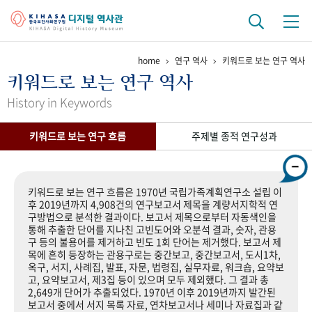
home
연구 역사
키워드로 보는 연구 역사
기관 역사
키워드로 보는 연구 역사
걸어온 길
기관 변천사
역대 기관장
연구원 사람들
History in Keywords
연구 역사
키워드로 보는 연구 흐름
주제별 종적 연구성과
정책과 연구
키워드로 보는 연구 역사
연구자들
간행물 변천사
키워드로 보는 연구 흐름은 1970년 국립가족계획연구소 설립 이
후 2019년까지 4,908건의 연구보고서 제목을 계량서지학적 연
구방법으로 분석한 결과이다. 보고서 제목으로부터 자동색인을
기록물 아카이브
통해 추출한 단어를 지나친 고빈도어와 오분석 결과, 숫자, 관용
구 등의 불용어를 제거하고 빈도 1회 단어는 제거했다. 보고서 제
사진 아카이브
문서 기록물
행정박물
영상 기록물
목에 흔히 등장하는 관용구로는 중간보고, 중간보고서, 도시1차,
옥구, 서지, 사례집, 발표, 자문, 법령집, 실무자료, 워크숍, 요약보
고, 요약보고서, 제3집 등이 있으며 모두 제외했다. 그 결과 총
2,649개 단어가 추출되었다. 1970년 이후 2019년까지 발간된
+1
50
주년 기념
보고서 중에서 서지 목록 자료, 연차보고서나 세미나 자료집과 같