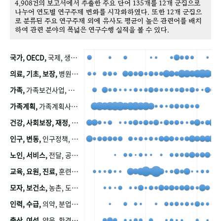
4,908건의 보고서에서 추출한 주요 단어 135개를 12개 군집으로
나누어 연도별 연구주제 변화를 시각화하였다. 또한 12개 군집으
로 분류된 주요 연구주제 외에 유사도 평균이 높은 관련어를 배치
하여 관련 분야의 폭넓은 연구수행 실적을 볼 수 있다.
국가, OECD,
국제, 생산, 아시아, 태평양, 태평양지역, 참가
의료, 기초, 보장,
병원, 가정, 연금, 연계, 공적, 일본, 생활, 국민기초생활보장제도, 국민연금, 기금, 저소득층, 근로, 자활, 급여, 환자, 의료비, 모니터링, 한국복지패널, 소득, 지표, 빈곤, 노후, 장애인
가족,
가족보건사업, 산업, 친화, 전국, 출산력
가족계획,
가족계획사업, 가족계획사업평가, 한국가족계획사업, 피임, 보급, 부인, 자궁, 피임약
건강, 사회보장, 재정,
보험, 건강보험, 국민건강증진, 건강영향평가, 경제, 지출, 성장, 협동, 영양, 국민건강, 하국인, 영양조사, 사회보장제도, 행태, 의식
인구, 변동,
인구정책, 저출산, 고령사회, 고령화, 이동, 남북한, 지방자치단체, 컨설팅, 복지정책평가, 집, 사회개발
노인, 서비스,
전달, 공공, 보육, 수요, 공급, 사회서비스, 데이터, 보호, 요양, 아동, 예방, 청소년, 효율, 자원
교육, 요원, 진료,
훈련, 보건요원, 마을, 마을건강사업, 보조원, 진료원, 보건진료원, 보건진료원교재
모자, 보건소,
농촌, 도시, 금연, 농촌지역, 모자보건사업
인력, 수급,
의약, 분업, 식품, 의약품, 의사, 안전
출산, 여성,
양육, 환경, 임신, 인공, 중절