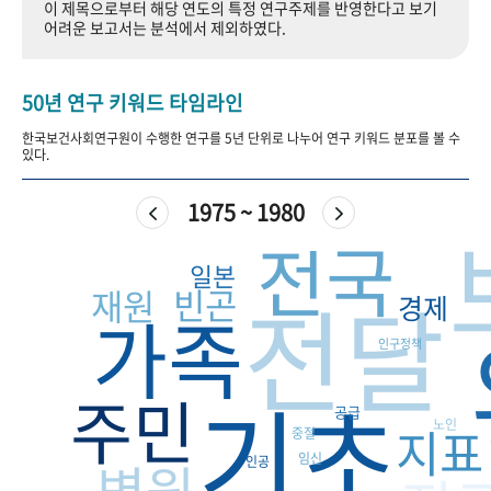
이 제목으로부터 해당 연도의 특정 연구주제를 반영한다고 보기
+1
성과 50선
숫자로 보는 50년
50
주년 광장
어려운 보고서는 분석에서 제외하였다.
세계와 함께 한 KIHASA
50년 연구 키워드 타임라인
VR 역사관
한국보건사회연구원이 수행한 연구를 5년 단위로 나누어 연구 키워드 분포를 볼 수
있다.
1975 ~ 1980
전국
일본
전달
빈곤
재원
경제
가족
인구정책
기초
주민
공급
노인
지표
중절
임신
병원
인공