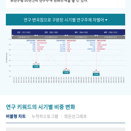
회연구원 50년간의 연구주제 변화추세를 볼 수 있다."
연구 변곡점으로 구분된 시기별 연구주제 차별어
연구 키워드의 시기별 비중 변화
버블형 차트
누적히스토그램
꺾은선그래프