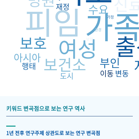
진
피임
재정
수요
가
가정
환경
출
보호
여성
보험
아시아
보건소
부인
행태
이동
변동
도시
키워드 변곡점으로 보는 연구 역사
1년 전후 연구주제 상관도로 보는 연구 변곡점