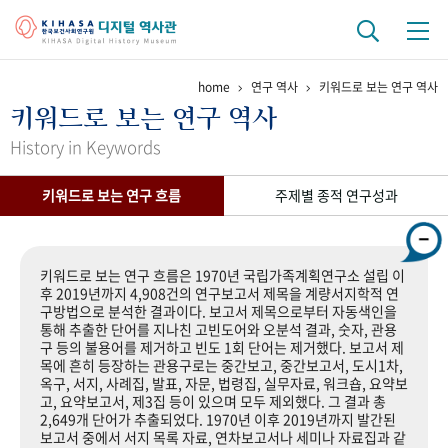
home
연구 역사
키워드로 보는 연구 역사
기관 역사
키워드로 보는 연구 역사
걸어온 길
기관 변천사
역대 기관장
연구원 사람들
History in Keywords
연구 역사
키워드로 보는 연구 흐름
주제별 종적 연구성과
정책과 연구
키워드로 보는 연구 역사
연구자들
간행물 변천사
키워드로 보는 연구 흐름은 1970년 국립가족계획연구소 설립 이
후 2019년까지 4,908건의 연구보고서 제목을 계량서지학적 연
구방법으로 분석한 결과이다. 보고서 제목으로부터 자동색인을
기록물 아카이브
통해 추출한 단어를 지나친 고빈도어와 오분석 결과, 숫자, 관용
구 등의 불용어를 제거하고 빈도 1회 단어는 제거했다. 보고서 제
사진 아카이브
문서 기록물
행정박물
영상 기록물
목에 흔히 등장하는 관용구로는 중간보고, 중간보고서, 도시1차,
옥구, 서지, 사례집, 발표, 자문, 법령집, 실무자료, 워크숍, 요약보
고, 요약보고서, 제3집 등이 있으며 모두 제외했다. 그 결과 총
2,649개 단어가 추출되었다. 1970년 이후 2019년까지 발간된
+1
50
주년 기념
보고서 중에서 서지 목록 자료, 연차보고서나 세미나 자료집과 같