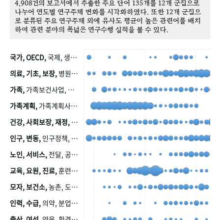
4,908건의 보고서에서 추출한 주요 단어 135개를 12개 군집으로
나누어 연도별 연구주제 변화를 시각화하였다. 또한 12개 군집으
로 분류된 주요 연구주제 외에 유사도 평균이 높은 관련어를 배치
하여 관련 분야의 폭넓은 연구수행 실적을 볼 수 있다.
국가, OECD,
국제, 생산, 아시아, 태평양, 태평양지역, 참가
의료, 기초, 보장,
병원, 가정, 연금, 연계, 공적, 일본, 생활, 국민기초생활보장제도, 국민연금, 기금, 저소득층, 근로, 자활, 급여, 환자, 의료비, 모니터링, 한국복지패널, 소득, 지표, 빈곤, 노후, 장애인
가족,
가족보건사업, 산업, 친화, 전국, 출산력
가족계획,
가족계획사업, 가족계획사업평가, 한국가족계획사업, 피임, 보급, 부인, 자궁, 피임약
건강, 사회보장, 재정,
보험, 건강보험, 국민건강증진, 건강영향평가, 경제, 지출, 성장, 협동, 영양, 국민건강, 하국인, 영양조사, 사회보장제도, 행태, 의식
인구, 변동,
인구정책, 저출산, 고령사회, 고령화, 이동, 남북한, 지방자치단체, 컨설팅, 복지정책평가, 집, 사회개발
노인, 서비스,
전달, 공공, 보육, 수요, 공급, 사회서비스, 데이터, 보호, 요양, 아동, 예방, 청소년, 효율, 자원
교육, 요원, 진료,
훈련, 보건요원, 마을, 마을건강사업, 보조원, 진료원, 보건진료원, 보건진료원교재
모자, 보건소,
농촌, 도시, 금연, 농촌지역, 모자보건사업
인력, 수급,
의약, 분업, 식품, 의약품, 의사, 안전
출산, 여성,
양육, 환경, 임신, 인공, 중절