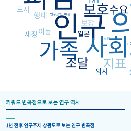
보호
환경
수요
도시
인구
행태
인구정책
인공
보장
이동
사회
일본
재정
가족
노인
임
조달
지표
의사
키워드 변곡점으로 보는 연구 역사
1년 전후 연구주제 상관도로 보는 연구 변곡점