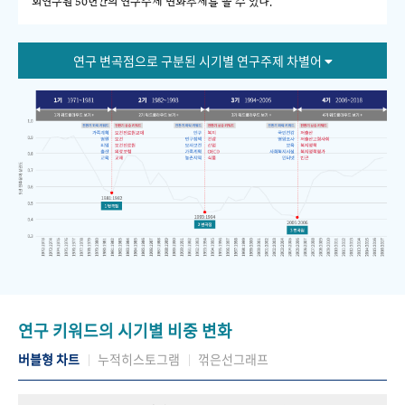
회연구원 50년간의 연구주제 변화추세를 볼 수 있다."
연구 변곡점으로 구분된 시기별 연구주제 차별어
연구 키워드의 시기별 비중 변화
버블형 차트
누적히스토그램
꺾은선그래프