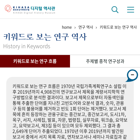
home
연구 역사
키워드로 보는 연구 역사
기관 역사
키워드로 보는 연구 역사
걸어온 길
기관 변천사
역대 기관장
연구원 사람들
History in Keywords
연구 역사
키워드로 보는 연구 흐름
주제별 종적 연구성과
정책과 연구
키워드로 보는 연구 역사
연구자들
간행물 변천사
키워드로 보는 연구 흐름은 1970년 국립가족계획연구소 설립 이
후 2019년까지 4,908건의 연구보고서 제목을 계량서지학적 연
구방법으로 분석한 결과이다. 보고서 제목으로부터 자동색인을
기록물 아카이브
통해 추출한 단어를 지나친 고빈도어와 오분석 결과, 숫자, 관용
구 등의 불용어를 제거하고 빈도 1회 단어는 제거했다. 보고서 제
사진 아카이브
문서 기록물
행정박물
영상 기록물
목에 흔히 등장하는 관용구로는 중간보고, 중간보고서, 도시1차,
옥구, 서지, 사례집, 발표, 자문, 법령집, 실무자료, 워크숍, 요약보
고, 요약보고서, 제3집 등이 있으며 모두 제외했다. 그 결과 총
2,649개 단어가 추출되었다. 1970년 이후 2019년까지 발간된
+1
50
주년 기념
보고서 중에서 서지 목록 자료, 연차보고서나 세미나 자료집과 같