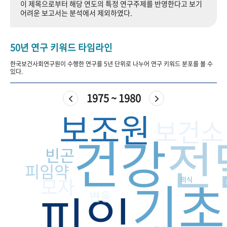
이 제목으로부터 해당 연도의 특정 연구주제를 반영한다고 보기
+1
성과 50선
숫자로 보는 50년
50
주년 광장
어려운 보고서는 분석에서 제외하였다.
세계와 함께 한 KIHASA
50년 연구 키워드 타임라인
VR 역사관
한국보건사회연구원이 수행한 연구를 5년 단위로 나누어 연구 키워드 분포를 볼 수
있다.
1975 ~ 1980
보조원
보건소
건강
전
빈곤
피임약
기초
모자
의식
피임
변동