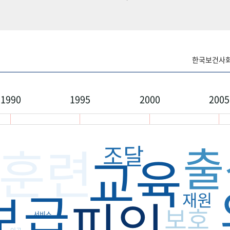
한국보건사회연
1990
1995
2000
2005
출
훈련
조달
교육
보급
피임
재원
보호
서비스