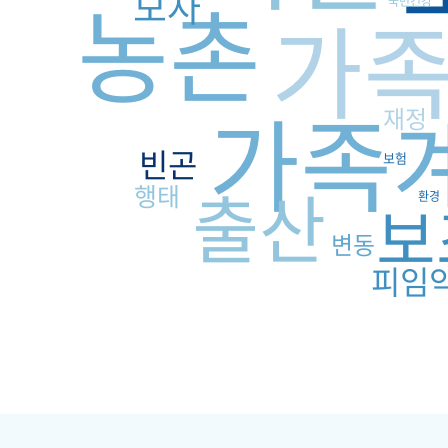
농촌
모자
국민건강
가
가족
재정
빈곤
보험
출산
행태
환경
보
변동
피임