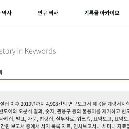
 역사
연구 역사
기록물 아카이브
온 길
정책과 연구
사진 아카이브
 변천사
키워드로 보는 연구 역사
문서 기록물
story in Keywords
 기관장
연구자들
행정박물
 사람들
간행물 변천사
영상 기록물
과
설립 이후 2019년까지 4,908건의 연구보고서 제목을 계량서
도어와 오분석 결과, 숫자, 관용구 등의 불용어를 제거하고 빈도
사례집, 발표, 자문, 법령집, 실무자료, 워크숍, 요약보고, 요약보
까지 발간된 보고서 중에서 서지 목록 자료, 연차보고서나 세미나 