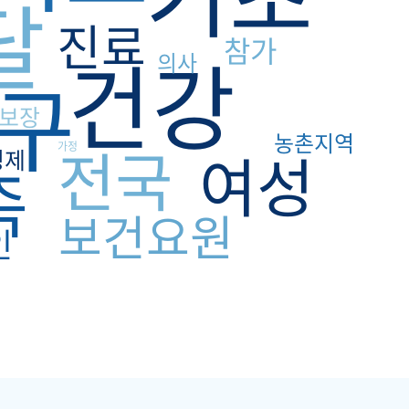
달
진료
참가
건강
의사
구
보장
농촌지역
전국
가정
여성
경제
족
보건요원
인