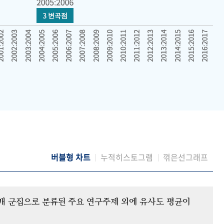
버블형 차트
누적히스토그램
꺾은선그래프
12개 군집으로 분류된 주요 연구주제 외에 유사도 평균이