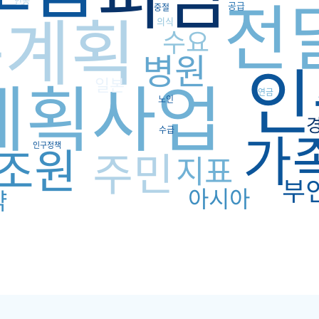
전
인공
족계획
공급
중절
의식
수요
병원
인
계획사업
일본
연금
노인
가
수급
조원
인구정책
주민
지표
부
아시아
약