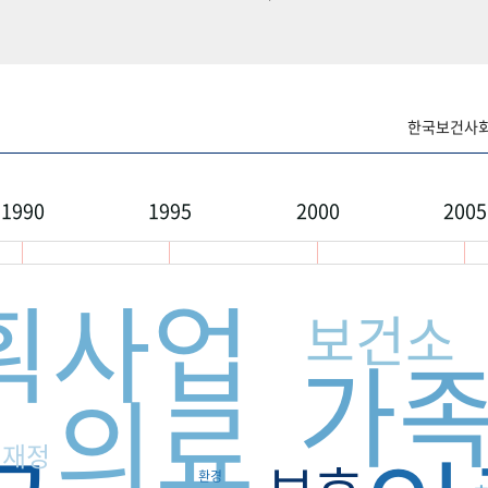
한국보건사회연
1990
1995
2000
2005
획사업
보건소
가
의료
재정
보호
환경