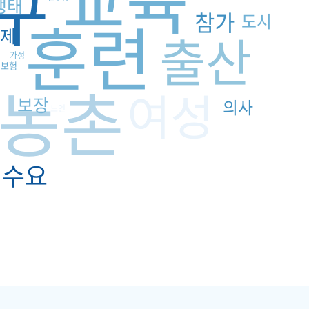
구
행태
훈련
참가
도시
임
제
출산
가정
보험
농촌
여성
보장
의사
노인
수요