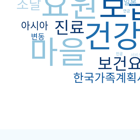
요원
보
조달
일본
연금
건
진료
아시아
마을
변동
보건
인공
서비
한국가족계획