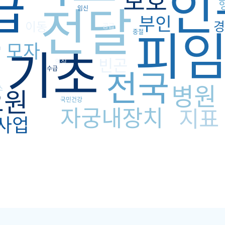
급
인
전달
임신
부인
피
경
이동
강
공급
중절
기초
모자
빈곤
의식
전국
수급
병원
요원
스
국민건강
자궁내장치
지표
사업