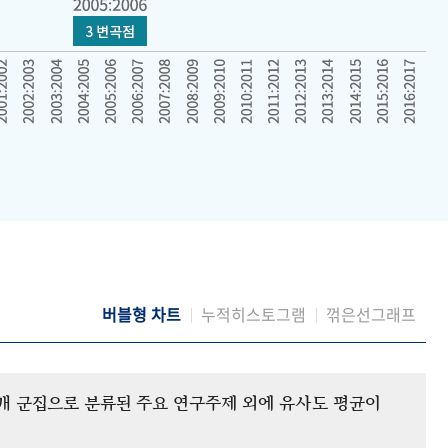
버블형 차트
누적히스토그램
꺾은선그래프
12개 군집으로 분류된 주요 연구주제 외에 유사도 평균이