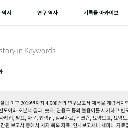
 역사
연구 역사
기록물 아카이브
온 길
정책과 연구
사진 아카이브
 변천사
키워드로 보는 연구 역사
문서 기록물
story in Keywords
 기관장
연구자들
행정박물
 사람들
간행물 변천사
영상 기록물
과
설립 이후 2019년까지 4,908건의 연구보고서 제목을 계량서
도어와 오분석 결과, 숫자, 관용구 등의 불용어를 제거하고 빈도
사례집, 발표, 자문, 법령집, 실무자료, 워크숍, 요약보고, 요약보
까지 발간된 보고서 중에서 서지 목록 자료, 연차보고서나 세미나 