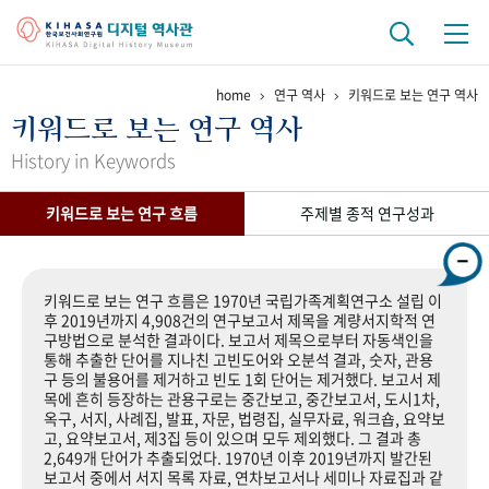
home
연구 역사
키워드로 보는 연구 역사
기관 역사
키워드로 보는 연구 역사
걸어온 길
기관 변천사
역대 기관장
연구원 사람들
History in Keywords
연구 역사
키워드로 보는 연구 흐름
주제별 종적 연구성과
정책과 연구
키워드로 보는 연구 역사
연구자들
간행물 변천사
키워드로 보는 연구 흐름은 1970년 국립가족계획연구소 설립 이
후 2019년까지 4,908건의 연구보고서 제목을 계량서지학적 연
구방법으로 분석한 결과이다. 보고서 제목으로부터 자동색인을
기록물 아카이브
통해 추출한 단어를 지나친 고빈도어와 오분석 결과, 숫자, 관용
구 등의 불용어를 제거하고 빈도 1회 단어는 제거했다. 보고서 제
사진 아카이브
문서 기록물
행정박물
영상 기록물
목에 흔히 등장하는 관용구로는 중간보고, 중간보고서, 도시1차,
옥구, 서지, 사례집, 발표, 자문, 법령집, 실무자료, 워크숍, 요약보
고, 요약보고서, 제3집 등이 있으며 모두 제외했다. 그 결과 총
2,649개 단어가 추출되었다. 1970년 이후 2019년까지 발간된
+1
50
주년 기념
보고서 중에서 서지 목록 자료, 연차보고서나 세미나 자료집과 같