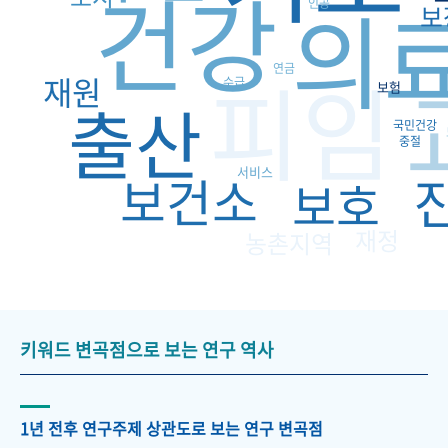
건강
의
인공
보
피임
연금
재원
수급
보험
출산
국민건강
중절
서비스
보건소
보호
재정
농촌지역
키워드 변곡점으로 보는 연구 역사
1년 전후 연구주제 상관도로 보는 연구 변곡점