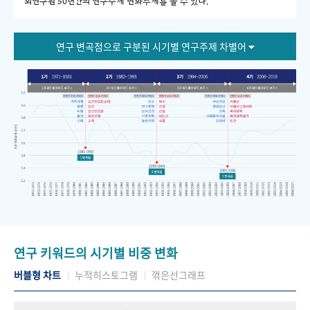
회연구원 50년간의 연구주제 변화추세를 볼 수 있다."
연구 변곡점으로 구분된 시기별 연구주제 차별어
연구 키워드의 시기별 비중 변화
버블형 차트
누적히스토그램
꺾은선그래프