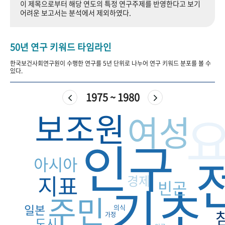
이 제목으로부터 해당 연도의 특정 연구주제를 반영한다고 보기
+1
성과 50선
숫자로 보는 50년
50
주년 광장
어려운 보고서는 분석에서 제외하였다.
세계와 함께 한 KIHASA
50년 연구 키워드 타임라인
VR 역사관
한국보건사회연구원이 수행한 연구를 5년 단위로 나누어 연구 키워드 분포를 볼 수
있다.
1975 ~ 1980
보조원
여성
인구
아시아
지표
경제
기초
빈곤
주민
일본
의식
가정
도시