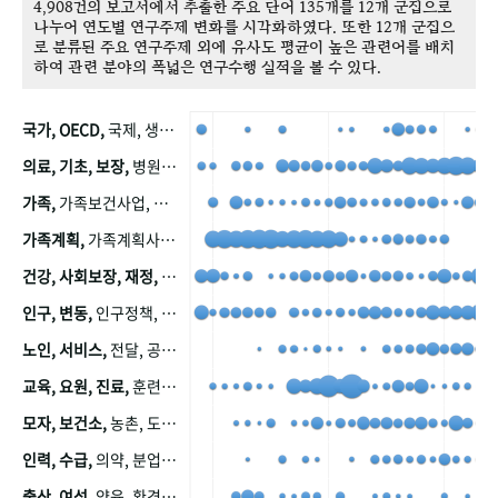
4,908건의 보고서에서 추출한 주요 단어 135개를 12개 군집으로
나누어 연도별 연구주제 변화를 시각화하였다. 또한 12개 군집으
로 분류된 주요 연구주제 외에 유사도 평균이 높은 관련어를 배치
하여 관련 분야의 폭넓은 연구수행 실적을 볼 수 있다.
국가, OECD,
국제, 생산, 아시아, 태평양, 태평양지역, 참가
의료, 기초, 보장,
병원, 가정, 연금, 연계, 공적, 일본, 생활, 국민기초생활보장제도, 국민연금, 기금, 저소득층, 근로, 자활, 급여, 환자, 의료비, 모니터링, 한국복지패널, 소득, 지표, 빈곤, 노후, 장애인
가족,
가족보건사업, 산업, 친화, 전국, 출산력
가족계획,
가족계획사업, 가족계획사업평가, 한국가족계획사업, 피임, 보급, 부인, 자궁, 피임약
건강, 사회보장, 재정,
보험, 건강보험, 국민건강증진, 건강영향평가, 경제, 지출, 성장, 협동, 영양, 국민건강, 하국인, 영양조사, 사회보장제도, 행태, 의식
인구, 변동,
인구정책, 저출산, 고령사회, 고령화, 이동, 남북한, 지방자치단체, 컨설팅, 복지정책평가, 집, 사회개발
노인, 서비스,
전달, 공공, 보육, 수요, 공급, 사회서비스, 데이터, 보호, 요양, 아동, 예방, 청소년, 효율, 자원
교육, 요원, 진료,
훈련, 보건요원, 마을, 마을건강사업, 보조원, 진료원, 보건진료원, 보건진료원교재
모자, 보건소,
농촌, 도시, 금연, 농촌지역, 모자보건사업
인력, 수급,
의약, 분업, 식품, 의약품, 의사, 안전
출산, 여성,
양육, 환경, 임신, 인공, 중절